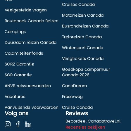
Cruises Canada
Veelgestelde vragen
Motorreizen Canada
Routeboek Canada Reizen
Busrondreizen Canada
Campings
Treinreizen Canada
Duurzaam reizen Canada
Wintersport Canada
Calamiteitenfonds
Vliegtickets Canada
SGRZ Garantie
Goedkope camperhuur
SGR Garantie
Canada 2026
ANVR reisvoorwaarden
CanaDream
Vacatures
Fraserway
Aanvullende voorwaarden
Cruise Canada
Volg ons
Reviews
Beoordeel Canadatravel.nl
Recensies bekijken