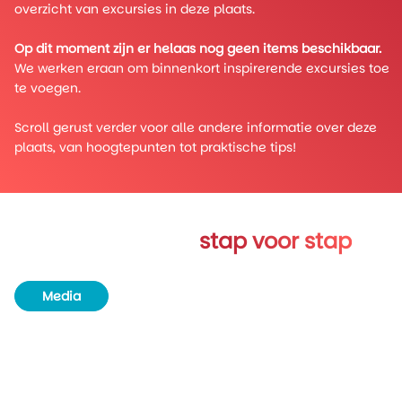
overzicht van excursies in deze plaats.
Op dit moment zijn er helaas nog geen items beschikbaar.
We werken eraan om binnenkort inspirerende excursies toe
te voegen.
Scroll gerust verder voor alle andere informatie over deze
plaats, van hoogtepunten tot praktische tips!
Verken Sooke
stap voor stap
Media
Routeboek
Achtergrondinformatie
Unieke plekjes
Natuur en wildlife