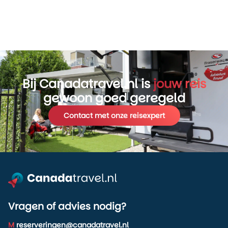
kustwandelingen en
verblijven in een lodge
midden in het bos.
Bij Canadatravel.nl is
jouw reis
gewoon goed geregeld
Contact met onze reisexpert
Vragen of advies nodig?
M
reserveringen@canadatravel.nl