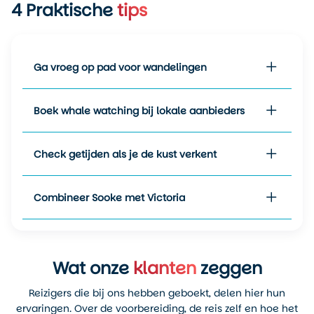
4
Praktische
tips
gemiddelde temperatuur ligt
rond de
15 tot 18 graden
, met
uitschieters naar boven op
zonnige dagen.
Ga vroeg op pad voor wandelingen
Juli en augustus
zijn de
warmste maanden. Overdag
Boek whale watching bij lokale aanbieders
ligt de temperatuur
gemiddeld tussen de
20 en
25 graden
, met
Check getijden als je de kust verkent
minimumtemperaturen rond
de
12 graden
in de nacht. Dit
is de beste periode voor
Combineer Sooke met Victoria
kajakken, zwemmen bij de
Sooke Potholes en lange
avonden aan het water. Houd
er rekening mee dat
Wat onze
klanten
zeggen
accommodaties in deze
periode sneller vol raken.
Reizigers die bij ons hebben geboekt, delen hier hun
ervaringen. Over de voorbereiding, de reis zelf en hoe het
September
is een fijne