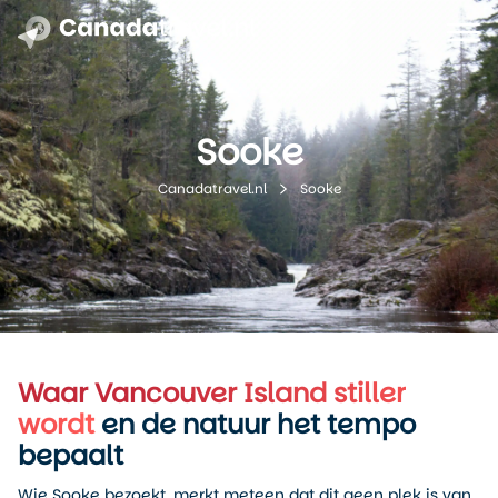
Sooke
Sooke
Canadatravel.nl
Waar Vancouver Island stiller
wordt
en de natuur het tempo
bepaalt
Wie Sooke bezoekt, merkt meteen dat dit geen plek is van