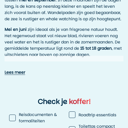
tussen
mei en september
. In deze maanden zijn de dagen
lang, is de kans op neerslag kleiner en speelt het leven
zich vooral buiten af. Wandelpaden zijn goed begaanbaar,
de zee is rustiger en whale watching is op zijn hoogtepunt.
Mei en juni
zijn ideaal als je van frisgroene natuur houdt.
Het regenwoud staat vol nieuw blad, rivieren voeren nog
veel water en het is rustiger dan in de zomermaanden. De
gemiddelde temperatuur ligt rond de
15 tot 18 graden
, met
uitschieters naar boven op zonnige dagen.
Juli en augustus
zijn de warmste maanden. Overdag ligt de
temperatuur gemiddeld tussen de
20 en 25 graden
, met
Lees meer
minimumtemperaturen rond de
12 graden
in de nacht. Dit
is de beste periode voor kajakken, zwemmen bij de Sooke
Potholes en lange avonden aan het water. Houd er
rekening mee dat accommodaties in deze periode sneller
Check je
koffer!
vol raken.
September
is een fijne nazomermaand. Het is rustiger, het
Reisdocumenten &
Roadtrip essentials
weer blijft vaak stabiel en de zee is nog relatief warm.
formaliteiten
Temperaturen liggen gemiddeld rond de
17 tot 20 graden
.
Toilettas compact