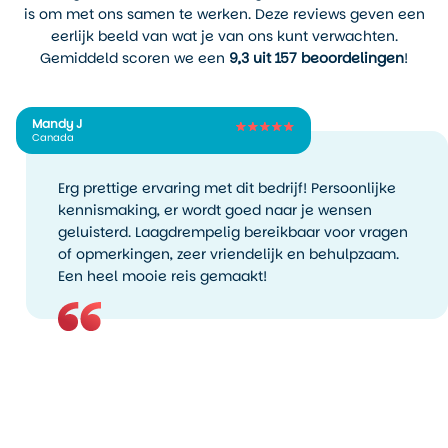
is om met ons samen te werken. Deze reviews geven een
nazomermaand. Het is
eerlijk beeld van wat je van ons kunt verwachten.
rustiger, het weer blijft vaak
Gemiddeld scoren we een
9,3 uit 157 beoordelingen
!
stabiel en de zee is nog
relatief warm. Temperaturen
liggen gemiddeld rond de
17
Mandy J
tot 20 graden
. Voor wie graag
Canada
wandelt zonder drukte, is dit
een uitstekende maand.
Erg prettige ervaring met dit bedrijf! Persoonlijke
In de
wintermaanden
van
kennismaking, er wordt goed naar je wensen
november tot maart is Sooke
geluisterd. Laagdrempelig bereikbaar voor vragen
vooral geschikt voor reizigers
of opmerkingen, zeer vriendelijk en behulpzaam.
die de ruige kant van
Een heel mooie reis gemaakt!
Vancouver Island willen
ervaren. Temperaturen dalen
zelden onder de
5 graden
,
maar regen en wind komen
vaker voor. Dit seizoen draait
minder om activiteiten en
meer om sfeer,