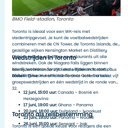
BMO Field-stadion, Toronto
Toronto is ideaal voor een WK-reis met
stedentripgevoel. Je kunt de voetbalwedstrijden
combineren met de CN Tower, de Toronto Islands, de
gezellige wijken Kensington Market en Distillery
Wedstrijden in Toronto
District, musea, sportbars en restaurants uit alle
windstreken. Ook de Niagara Falls liggen binnen
bereik, waardoor Toronto een uitstekende start of
Alle tijden hieronder zijn lokale tijden in Toronto, dus
afsluiting is van een rondreis door Oost-Canada.
Eastern Time
. Het officiële Toronto-schema bevat vijf
groepswedstrijden en één wedstrijd in de ronde van
32.
12 juni, 15:00 uur:
Canada – Bosnië en
Herzegovina
17 juni, 19:00 uur:
Ghana – Panama
20 juni, 16:00 uur:
Duitsland – Ivoorkust
Toronto als reisbestemming
23 juni, 19:00 uur:
Panama – Kroatië
26 juni, 15:00 uur:
Senegal – Irak
Toronto is een goede keuze voor reizigers die een