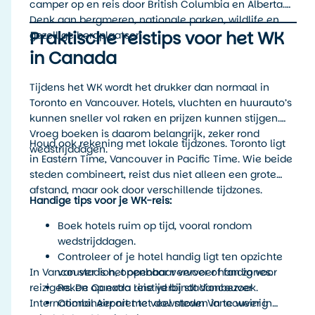
camper op en reis door British Columbia en Alberta.
Denk aan bergmeren, nationale parken, wildlife en
Praktische reistips voor het WK
gezellige bergplaatsen.
in Canada
Tijdens het WK wordt het drukker dan normaal in
Toronto en Vancouver. Hotels, vluchten en huurauto’s
kunnen sneller vol raken en prijzen kunnen stijgen.
Vroeg boeken is daarom belangrijk, zeker rond
Houd ook rekening met lokale tijdzones. Toronto ligt
wedstrijddagen.
in Eastern Time, Vancouver in Pacific Time. Wie beide
steden combineert, reist dus niet alleen een grote
afstand, maar ook door verschillende tijdzones.
Handige tips voor je WK-reis:
Boek hotels ruim op tijd, vooral rondom
wedstrijddagen.
Controleer of je hotel handig ligt ten opzichte
In Vancouver is het openbaar vervoer handig voor
van stadion, openbaar vervoer of fan zones.
reizigers. De Canada Line verbindt Vancouver
Reken op extra reistijd bij stadionbezoek.
International Airport met downtown Vancouver in
Combineer niet te veel steden in te weinig