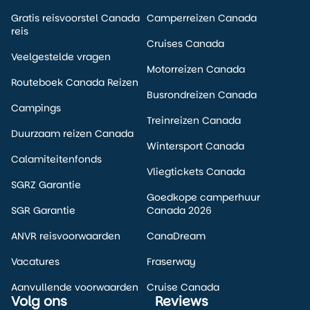
nationale parken van West-Canada.
Gratis reisvoorstel Canada
Camperreizen Canada
reis
Cruises Canada
Veelgestelde vragen
Motorreizen Canada
Routeboek Canada Reizen
Busrondreizen Canada
Campings
Treinreizen Canada
Duurzaam reizen Canada
Wintersport Canada
Calamiteitenfonds
Vliegtickets Canada
SGRZ Garantie
Goedkope camperhuur
SGR Garantie
Canada 2026
ANVR reisvoorwaarden
CanaDream
Vacatures
Fraserway
Aanvullende voorwaarden
Cruise Canada
Volg ons
Reviews