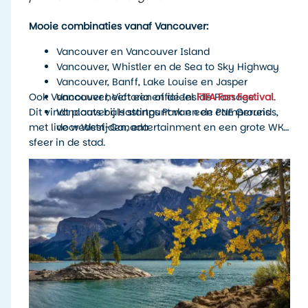
Mooie combinaties vanaf Vancouver:
Vancouver en Vancouver Island
Vancouver, Whistler en de Sea to Sky Highway
Vancouver, Banff, Lake Louise en Jasper
Ook Vancouver heeft een officieel
Vancouver, Victoria en de Inside Passage
FIFA Fan Festival
.
Dit vindt plaats bij Hastings Park en de PNE Grounds,
Vancouver als startpunt van een camperreis
met live wedstrijden, entertainment en een grote WK-
door West-Canada
sfeer in de stad.