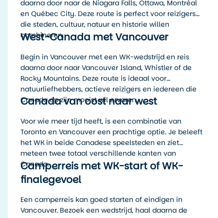
daarna door naar de Niagara Falls, Ottawa, Montréal
en Québec City. Deze route is perfect voor reizigers
die steden, cultuur, natuur en historie willen
West-Canada met Vancouver
combineren.
Begin in Vancouver met een WK-wedstrijd en reis
daarna door naar Vancouver Island, Whistler of de
Rocky Mountains. Deze route is ideaal voor
natuurliefhebbers, actieve reizigers en iedereen die
Canada van oost naar west
Canada op zijn mooist wil ervaren.
Voor wie meer tijd heeft, is een combinatie van
Toronto en Vancouver een prachtige optie. Je beleeft
het WK in beide Canadese speelsteden en ziet
meteen twee totaal verschillende kanten van
Camperreis met WK-start of WK-
Canada.
finalegevoel
Een camperreis kan goed starten of eindigen in
Vancouver. Bezoek een wedstrijd, haal daarna de