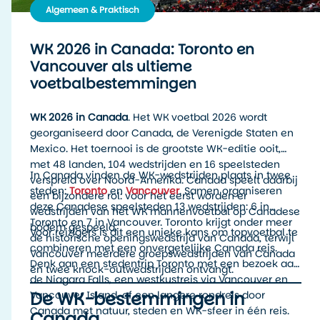
Algemeen & Praktisch
WK 2026 in Canada: Toronto en
Vancouver als ultieme
voetbalbestemmingen
WK 2026 in Canada
. Het WK voetbal 2026 wordt
georganiseerd door Canada, de Verenigde Staten en
Mexico. Het toernooi is de grootste WK-editie ooit,
met 48 landen, 104 wedstrijden en 16 speelsteden
In Canada vinden de WK-wedstrijden plaats in twee
verspreid over Noord-Amerika. Canada speelt daarbij
steden:
Toronto
en
Vancouver
. Samen organiseren
een bijzondere rol: voor het eerst worden er
deze Canadese speelsteden 13 wedstrijden: 6 in
wedstrijden van het WK mannenvoetbal op Canadese
Toronto en 7 in Vancouver. Toronto krijgt onder meer
bodem gespeeld.
Voor reizigers is dit een unieke kans om topvoetbal te
de historische openingswedstrijd van Canada, terwijl
combineren met een onvergetelijke Canada reis.
Vancouver meerdere groepswedstrijden van Canada
Denk aan een stedentrip Toronto met een bezoek aan
én twee knock-outwedstrijden ontvangt.
de Niagara Falls, een westkustreis via Vancouver en
De WK-bestemmingen in
Vancouver Island, of een langere rondreis door
Canada met natuur, steden en WK-sfeer in één reis.
Canada