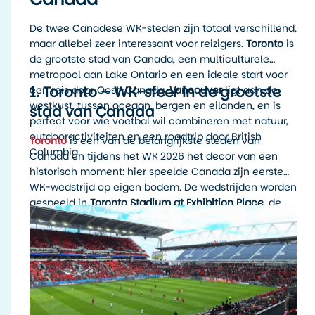
De twee Canadese WK-steden zijn totaal verschillend,
maar allebei zeer interessant voor reizigers.
Toronto
is
de grootste stad van Canada, een multiculturele
metropool aan Lake Ontario en een ideale start voor
1. Toronto – WK-sfeer in de grootste
een reis door Oost-Canada.
Vancouver
ligt aan de
westkust, tussen oceaan, bergen en eilanden, en is
stad van Canada
perfect voor wie voetbal wil combineren met natuur,
outdooractiviteiten en een roadtrip door British
Toronto
is een van de belangrijkste steden van
Columbia.
Canada en tijdens het WK 2026 het decor van een
historisch moment: hier speelde Canada zijn eerste
WK-wedstrijd op eigen bodem. De wedstrijden worden
gespeeld in
Toronto Stadium at Exhibition Place
, de
officiële WK-naam voor het stadion in Toronto. Voor
het WK wordt de capaciteit uitgebreid naar 45.736
plaatsen.