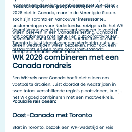
moment om de reis te combineren met WK-sfeer.
Nederland speelt de groepswedstrijden van het WK
2026 niet in Canada, maar in de Verenigde Staten.
Toch zijn Toronto en Vancouver interessante
bestemmingen voor Nederlandse reizigers die het WK
Vooral Vancouver is interessant wanneer je voetbal
willen beleven in een Canadese setting. Canada is
wilt combineren met natuur en outdooractiviteiten.
bovendien aantrekkelijk voor voetbalfans die niet
Toronto is juist ideaal voor een stedentrip, cultuur,
alleen wedstrijden willen bezoeken, maar ook een
restaurants en een route door Oost-Canada.
complete rondreis willen maken.
WK 2026 combineren met een
Canada rondreis
Een WK-reis naar Canada hoeft niet alleen om
voetbal te draaien. Juist doordat de wedstrijden in
twee totaal verschillende regio’s plaatsvinden, kun je
het WK goed combineren met een maatwerkreis.
Populaire reisideeën:
Oost-Canada met Toronto
Start in Toronto, bezoek een WK-wedstrijd en reis