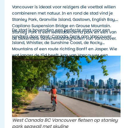
Vancouver is ideaal voor reizigers die voetbal willen
combineren met natuur. In en rond de stad vind je
Stanley Park, Granville Island, Gastown, English Bay,
Capilano Suspension Bridge en Grouse Mountain.
De stad is bovendien een perfecte start voor een
Stanley Park is een wereldberoemd park en een van
rondreis door West-Canada. Denk aan Vancouver
de bekendste bezienswaardigheden van Vancouver.
Island, Whistler, de Sunshine Coast, de Rocky
Mountains of een route richting Banff en Jasper. Wie
wat langer de tijd heeft, kan van Vancouver een
complete Canada-reis maken met steden,
natuurparken, wildlife en WK-wedstrijden.
West Canada BC Vancouver fietsen op stanley
park seawall met skyline