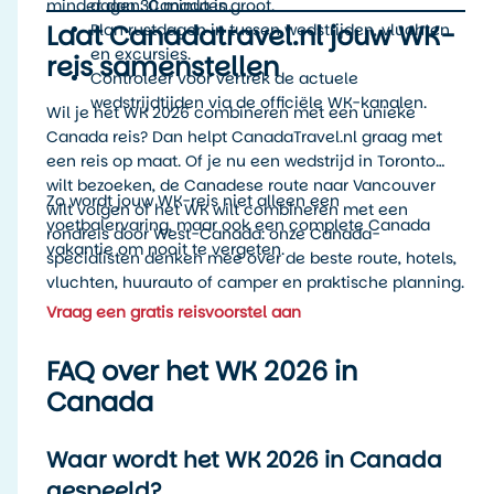
minder dan 30 minuten.
dagen: Canada is groot.
Laat Canadatravel.nl jouw WK-
Plan rustdagen in tussen wedstrijden, vluchten
en excursies.
reis samenstellen
Controleer voor vertrek de actuele
wedstrijdtijden via de officiële WK-kanalen.
Wil je het WK 2026 combineren met een unieke
Canada reis? Dan helpt CanadaTravel.nl graag met
een reis op maat. Of je nu een wedstrijd in Toronto
wilt bezoeken, de Canadese route naar Vancouver
Zo wordt jouw WK-reis niet alleen een
wilt volgen of het WK wilt combineren met een
voetbalervaring, maar ook een complete Canada
rondreis door West-Canada: onze Canada-
vakantie om nooit te vergeten.
specialisten denken mee over de beste route, hotels,
vluchten, huurauto of camper en praktische planning.
Vraag een gratis reisvoorstel aan
FAQ over het WK 2026 in
Canada
Waar wordt het WK 2026 in Canada
gespeeld?