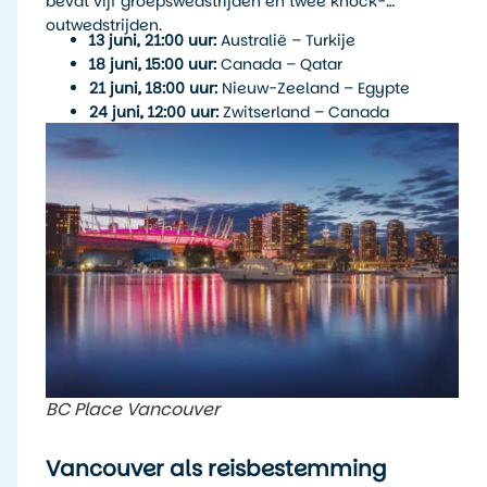
bevat vijf groepswedstrijden en twee knock-
outwedstrijden.
13 juni, 21:00 uur:
Australië – Turkije
18 juni, 15:00 uur:
Canada – Qatar
21 juni, 18:00 uur:
Nieuw-Zeeland – Egypte
24 juni, 12:00 uur:
Zwitserland – Canada
26 juni, 20:00 uur:
Nieuw-Zeeland – België
2 juli, 20:00 uur:
Ronde van 32 – winnaar Groep B
tegen een derde uit Groep E/F/G/I/J
7 juli, 13:00 uur:
Achtste finale – winnaar Match
85 tegen winnaar Match 87
BC Place Vancouver
Vancouver als reisbestemming