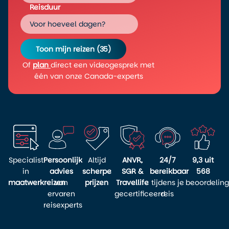
Reisduur
Voor hoeveel dagen?
Toon mijn reizen
(35)
Of
plan
direct een videogesprek met
één van onze Canada-experts
Specialist
Persoonlijk
Altijd
ANVR,
24/7
9,3 uit
in
advies
scherpe
SGR &
bereikbaar
568
maatwerkreizen
van
prijzen
Travellife
tijdens je
beoordelin
ervaren
gecertificeerd
reis
reisexperts