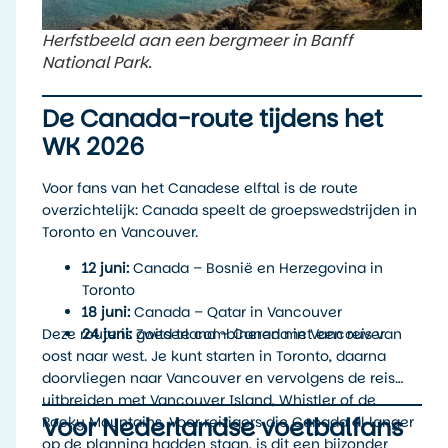
Herfstbeeld aan een bergmeer in Banff
National Park.
De Canada-route tijdens het
WK 2026
Voor fans van het Canadese elftal is de route
overzichtelijk: Canada speelt de groepswedstrijden in
Toronto en Vancouver.
12 juni:
Canada – Bosnië en Herzegovina in
Toronto
18 juni:
Canada – Qatar in Vancouver
Deze route is goed te combineren met een reis van
24 juni:
Zwitserland – Canada in Vancouver
oost naar west. Je kunt starten in Toronto, daarna
doorvliegen naar Vancouver en vervolgens de reis
uitbreiden met Vancouver Island, Whistler of de
Voor Nederlandse voetbalfans
Rocky Mountains. Voor reizigers die Canada al langer
op de planning hadden staan, is dit een bijzonder