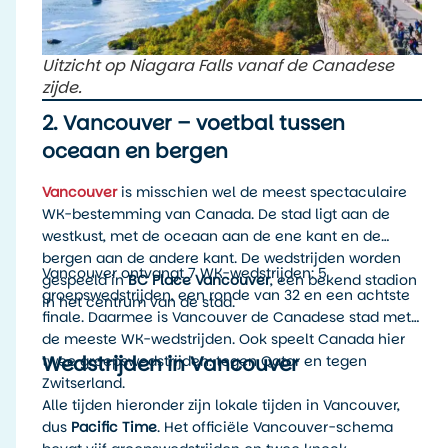
Uitzicht op Niagara Falls vanaf de Canadese
zijde.
2. Vancouver – voetbal tussen
oceaan en bergen
Vancouver
is misschien wel de meest spectaculaire
WK-bestemming van Canada. De stad ligt aan de
westkust, met de oceaan aan de ene kant en de
bergen aan de andere kant. De wedstrijden worden
Vancouver ontvangt 7 WK-wedstrijden: 5
gespeeld in
BC Place Vancouver
, een bekend stadion
groepswedstrijden, een ronde van 32 en een achtste
in het centrum van de stad.
finale. Daarmee is Vancouver de Canadese stad met
de meeste WK-wedstrijden. Ook speelt Canada hier
Wedstrijden in Vancouver
twee groepswedstrijden: tegen Qatar en tegen
Zwitserland.
Alle tijden hieronder zijn lokale tijden in Vancouver,
dus
Pacific Time
. Het officiële Vancouver-schema