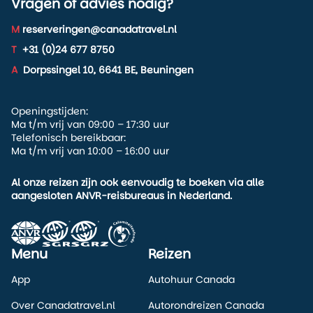
Hoeveel WK-wedstrijden zijn er in
Vragen of advies nodig?
Canada?
M
reserveringen@canadatravel.nl
In totaal worden er
13 WK-wedstrijden
in Canada
T
+31 (0)24 677 8750
gespeeld: 6 in Toronto en 7 in Vancouver.
A
Dorpssingel 10, 6641 BE, Beuningen
Kan ik het WK combineren met een
rondreis door Canada?
Openingstijden:
Ma t/m vrij van 09:00 – 17:30 uur
Telefonisch bereikbaar:
Ja, dat is juist een van de beste manieren om het WK
Ma t/m vrij van 10:00 – 16:00 uur
2026 te beleven. Toronto is ideaal voor Oost-Canada
en de Niagara Falls, terwijl Vancouver perfect is voor
Al onze reizen zijn ook eenvoudig te boeken via alle
Vancouver Island, Whistler en de Rocky Mountains.
aangesloten ANVR-reisbureaus in Nederland.
Welke Canadese WK-stad is het
meest geschikt voor
natuurliefhebbers?
Menu
Reizen
App
Autohuur Canada
Vancouver is de beste keuze voor natuurliefhebbers.
De stad ligt tussen oceaan en bergen en is een ideaal
Over Canadatravel.nl
Autorondreizen Canada
startpunt voor Vancouver Island, Whistler en de