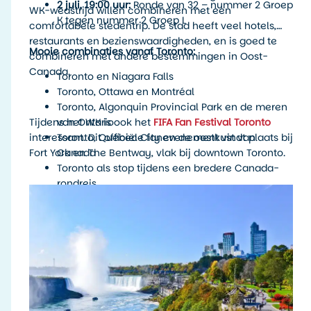
2 juli, 19:00 uur:
Ronde van 32 – nummer 2 Groep
WK-wedstrijd willen combineren met een
K tegen nummer 2 Groep L
comfortabele stedentrip. De stad heeft veel hotels,
restaurants en bezienswaardigheden, en is goed te
Mooie combinaties vanaf Toronto:
combineren met andere bestemmingen in Oost-
Canada.
Toronto en Niagara Falls
Toronto, Ottawa en Montréal
Toronto, Algonquin Provincial Park en de meren
Tijdens het WK is ook het
van Ontario
FIFA Fan Festival Toronto
interessant. Dit officiële fanevenement vindt plaats bij
Toronto, Québec City en de oostkust van
Fort York en The Bentway, vlak bij downtown Toronto.
Canada
Toronto als stop tijdens een bredere Canada-
rondreis