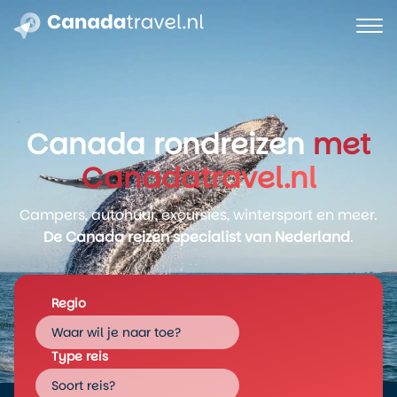
Canada rondreizen
met
Canadatravel.nl
Campers, autohuur, excursies, wintersport en meer.
De Canada reizen specialist van Nederland
.
Regio
Waar wil je naar toe?
Type reis
Soort reis?