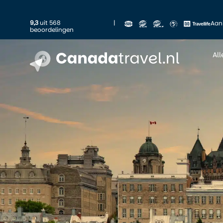
9,3
uit 568
|
Aan
beoordelingen
Al