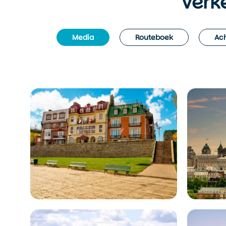
Verk
Media
Routeboek
Ach