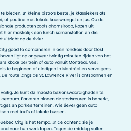
e bieden. In kleine bistro’s bestel je klassiekers als
ei, of poutine met lokale kaaswrongel en jus. Op de
gionale producten zoals ahornsiroop, kazen uit
nt hier makkelijk een lunch samenstellen en die
itzicht op de rivier.
ity goed te combineren in een rondreis door Oost
haven ligt op ongeveer twintig minuten rijden van het
reikbaar per trein of auto vanuit Montréal. Veel
reis te beginnen of eindigen in Montréal en vervolgens
. De route langs de St. Lawrence River is ontspannen en
n veilig. Je kunt de meeste bezienswaardigheden te
e centrum. Parkeren binnen de stadsmuren is beperkt,
rages en parkeerterreinen. Wie liever geen auto
tsen met taxi’s of lokale bussen.
Quebec City is het tempo. In de ochtend zie je
hand naar hun werk lopen. Tegen de middag vullen