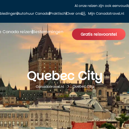
Al onze reizen zijn ook eenvoud
biedingen
Autohuur Canada
Praktisch
Over ons
Mijn Canadatravel.nl
le Canada reizen
Bestemmingen
Gratis reisvoorstel
Quebec City
Quebec City
Canadatravel.nl