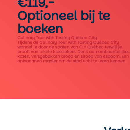
€119,-
Optioneel bij te
boeken
Culinary Tour with Tasting Québec City
Tijdens de Culinary Tour with Tasting Québec City
wandel je door de straten van Old Québec terwijl je
proeft van lokale klassiekers. Denk aan ambachtelijke
kazen, versgebakken brood en siroop van esdoorn. Een
ontspannen manier om de stad echt te leren kennen.