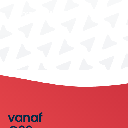
Labrador Wild vanuit Halifax
dagen
2
vanaf