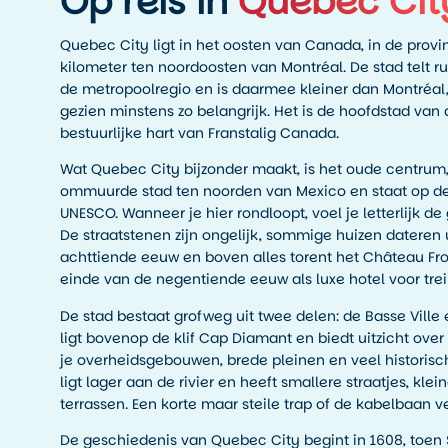
Op reis in
Quebec Cit
Quebec City ligt in het oosten van Canada, in de prov
kilometer ten noordoosten van Montréal. De stad telt r
de metropoolregio en is daarmee kleiner dan Montréal, 
gezien minstens zo belangrijk. Het is de hoofdstad van
bestuurlijke hart van Franstalig Canada.
Wat Quebec City bijzonder maakt, is het oude centrum,
ommuurde stad ten noorden van Mexico en staat op de 
UNESCO. Wanneer je hier rondloopt, voel je letterlijk d
De straatstenen zijn ongelijk, sommige huizen dateren 
achttiende eeuw en boven alles torent het Château Fr
einde van de negentiende eeuw als luxe hotel voor trein
De stad bestaat grofweg uit twee delen: de Basse Ville 
ligt bovenop de klif Cap Diamant en biedt uitzicht over 
je overheidsgebouwen, brede pleinen en veel historis
ligt lager aan de rivier en heeft smallere straatjes, kle
terrassen. Een korte maar steile trap of de kabelbaan v
De geschiedenis van Quebec City begint in 1608, toe