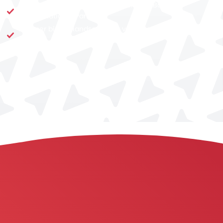
Highlights zoals Niagara Falls, Toronto, Banff &
Jasper National Park
Reis per binnenlandse vlucht van Oost naar
West