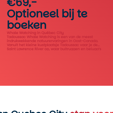
€69,-
Optioneel bij te
boeken
Whale Watching in Québec City
Tadoussac Whale Watching is een van de meest
indrukwekkende natuurervaringen in Oost-Canada.
Vanuit het kleine kustplaatsje Tadoussac vaar je de
Saint Lawrence River op, waar bultruggen en beluga’s
regelmatig aan de oppervlakte verschijnen.