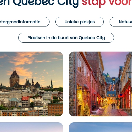
en Quebec City
stap voor
tergrondinformatie
Unieke plekjes
Natuur
Plaatsen in de buurt van Quebec City