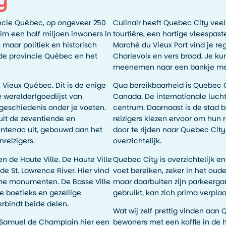
y
incie Québec, op ongeveer 250
Culinair heeft Quebec City veel t
uim een half miljoen inwoners in
tourtière, een hartige vleespast
maar politiek en historisch
Marché du Vieux Port vind je re
 de provincie Québec en het
Charlevoix en vers brood. Je ku
meenemen naar een bankje met u
 Vieux Québec. Dit is de enige
Qua bereikbaarheid is Quebec C
werelderfgoedlijst van
Canada. De internationale lucht
e geschiedenis onder je voeten.
centrum. Daarnaast is de stad be
uit de zeventiende en
reizigers kiezen ervoor om hun 
ontenac uit, gebouwd aan het
door te rijden naar Quebec City
reizigers.
overzichtelijk.
en de Haute Ville. De Haute Ville
Quebec City is overzichtelijk e
de St. Lawrence River. Hier vind
voet bereiken, zeker in het oud
che monumenten. De Basse Ville
maar daarbuiten zijn parkeerga
ine boetieks en gezellige
gebruikt, kan zich prima verplaa
erbindt beide delen.
Wat wij zelf prettig vinden aan 
n Samuel de Champlain hier een
bewoners met een koffie in de 