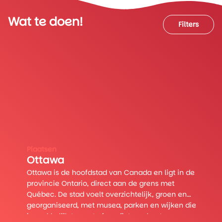
Wat te doen!
Wat te doen!
Filters
Filters
2
Plaatsen
Ottawa
2
Ottawa is de hoofdstad van Canada en ligt in de
provincie Ontario, direct aan de grens met
Québec. De stad voelt overzichtelijk, groen en
georganiseerd, met musea, parken en wijken die
je makkelijk te voet of per fiets verkent.