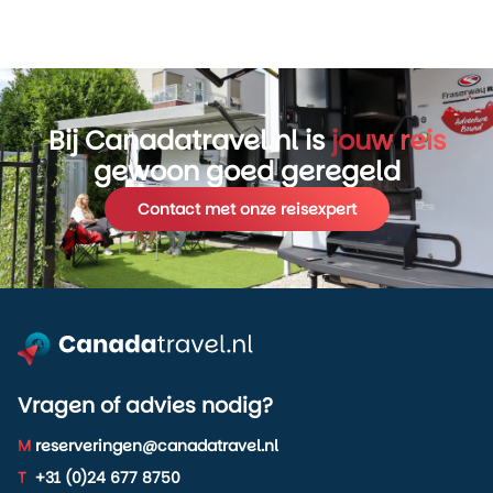
Bij Canadatravel.nl is
jouw reis
gewoon goed geregeld
Contact met onze reisexpert
Vragen of advies nodig?
M
reserveringen@canadatravel.nl
T
+31 (0)24 677 8750