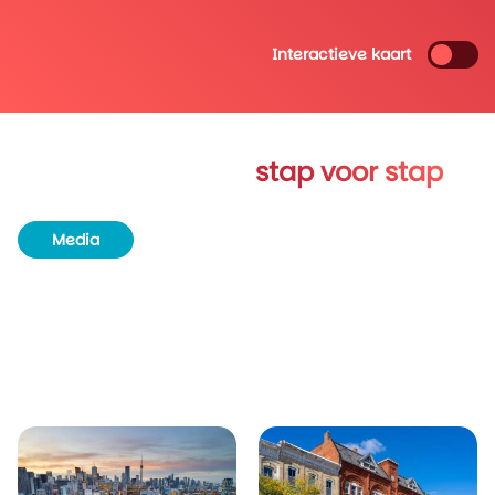
Interactieve kaart
Verken Ontario
stap voor stap
Media
Routeboek
Achtergrondinformatie
Unieke plekjes
Natuur & wildlife
Bezienswaardigheden
Aangrenzende provincies