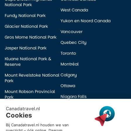
National Park
West Canada
Fundy National Park
Yukon en Noord Canada
Glacier National Park
Vancouver
Gros Morne National Park
Quebec City
Jasper National Park
Toronto
Kluane National Park &
Montréal
Reserve
Calgary
Mount Revelstoke National
Park
Ottawa
Mount Robson Provincial
Niagara Falls
Park
Edmonton
Pacific Rim National Park
Winnipeg
Prince Albert National Park
Halifax
Wells Gray Provincial Park