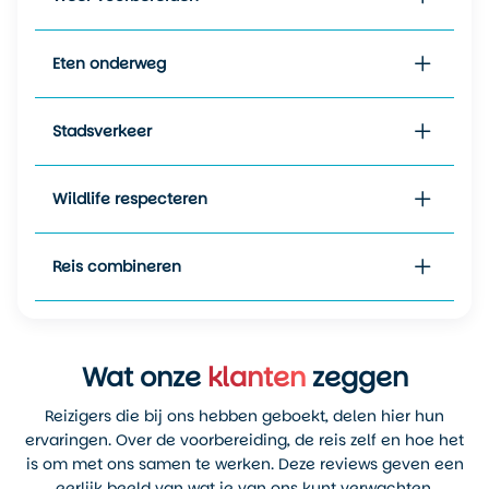
over het hele jaar liggen rond
een minimum van -8 graden
in de winter en een
Eten onderweg
maximum van ongeveer 26
graden in de zomer. Het
Stadsverkeer
jaargemiddelde ligt rond de
9 graden, maar dit verschilt
sterk per regio binnen
Wildlife respecteren
Ontario.
Reis combineren
Wat onze
klanten
zeggen
Reizigers die bij ons hebben geboekt, delen hier hun
ervaringen. Over de voorbereiding, de reis zelf en hoe het
is om met ons samen te werken. Deze reviews geven een
eerlijk beeld van wat je van ons kunt verwachten.