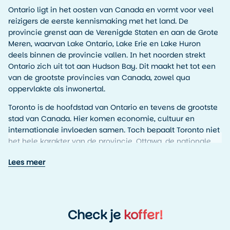
Ontario ligt in het oosten van Canada en vormt voor veel
reizigers de eerste kennismaking met het land. De
provincie grenst aan de Verenigde Staten en aan de Grote
Meren, waarvan Lake Ontario, Lake Erie en Lake Huron
deels binnen de provincie vallen. In het noorden strekt
Ontario zich uit tot aan Hudson Bay. Dit maakt het tot een
van de grootste provincies van Canada, zowel qua
oppervlakte als inwonertal.
Toronto is de hoofdstad van Ontario en tevens de grootste
stad van Canada. Hier komen economie, cultuur en
internationale invloeden samen. Toch bepaalt Toronto niet
het hele karakter van de provincie. Ottawa, de nationale
hoofdstad van Canada, ligt eveneens in Ontario en voelt
Lees meer
compacter en bestuurlijker, met brede lanen, musea en
historische gebouwen langs het Rideau Canal. Buiten deze
steden bestaat Ontario grotendeels uit natuurgebieden,
meren en bossen, afgewisseld met kleinere steden en
dorpen die vaak ontstaan zijn rond spoorlijnen, mijnbouw
Check je
koffer!
of houtindustrie.