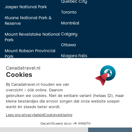
Quebec City
Jasper National Park
Toronto
Kluane National Park &
Montréal
Reserve
Calgary
Mount Revelstoke National
Park
Ottawa
Mount Robson Provincial
Niagara Falls
Park
Edmonton
Pacific Rim National Park
Winnipeg
Prince Albert National Park
Halifax
Wells Gray Provincial Park
Victoria
Yoho National Park
Banff
© 2026 Canadatravel.nl – Alle rechten voorbehouden.