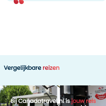
Vergelijkbare
reizen
Bij Canadatravel.nl is
jouw reis