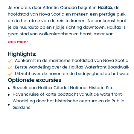
Je rondreis door Atlantic Canada begint in
Halifax
, de
hoofdstad van Nova Scotia en meteen een prettige plek
om in het ritme van de reis te komen. Na aankomst haal
je de huurauto op en rijd je richting downtown. Halifax is
geen stad van wolkenkrabbers en haast, maar van
pakhuizen aan het water, een lange boardwalk, pubs
Lees meer
L
met livemuziek en een haven waar nog echt gewerkt
Highlights:
wordt. Juist dat maakt deze eerste stop zo fijn: je zit
direct in de maritieme sfeer zonder dat het te groot of te
Aankomst in de maritieme hoofdstad van Nova Scotia
n
druk aanvoelt. De stad staat bekend om haar levendige
Eerste wandeling over de Halifax Waterfront Boardwalk
waterfront en mix van geschiedenis, musea en
Uitzicht over de haven en de bedrijvigheid op het water
Optionele excursies
restaurants, waardoor het een sterke start is voor een
roadtrip langs de oostkust.
Bezoek aan Halifax Citadel National Historic Site
Havencruise of korte boottocht vanuit de waterfront
Voor je eerste middag of avond hoef je het niet
Wandeling door het historische centrum en de Public
ingewikkeld te maken. Wandel langs de
Halifax
Gardens
Waterfront Boardwalk
, waar terrassen, kleine winkels en
uitzicht op de haven elkaar afwisselen. Je ziet hier
cruiseboten, veerboten, oude pakhuizen en locals die
na werktijd nog even een rondje lopen. Halifax voelt