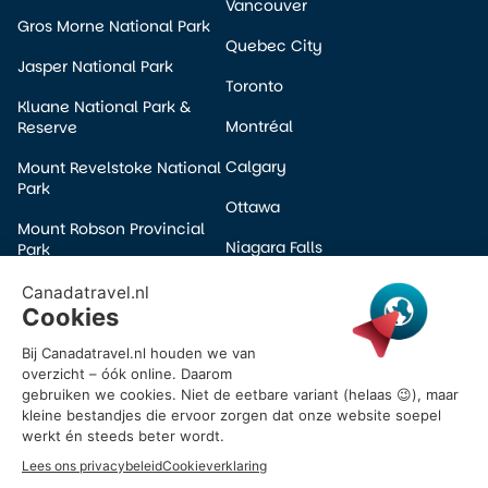
Vancouver
Gros Morne National Park
Quebec City
Jasper National Park
Toronto
Kluane National Park &
Montréal
Reserve
Calgary
Mount Revelstoke National
Park
Ottawa
Mount Robson Provincial
Niagara Falls
Park
Edmonton
Pacific Rim National Park
Winnipeg
Prince Albert National Park
Halifax
Wells Gray Provincial Park
Victoria
Yoho National Park
Banff