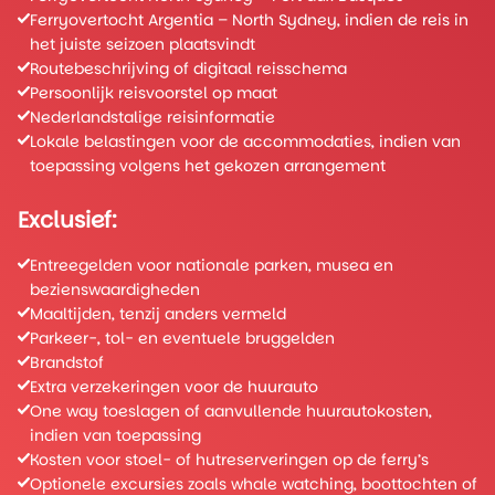
Atlantic Canada zo’n eigen karakter heeft. Morgen heb
Ferryovertocht Argentia – North Sydney, indien de reis in
je alle tijd om verder de stad en omgeving in te trekken.
het juiste seizoen plaatsvindt
Routebeschrijving of digitaal reisschema
n
Persoonlijk reisvoorstel op maat
r
Nederlandstalige reisinformatie
e
Lokale belastingen voor de accommodaties, indien van
toepassing volgens het gekozen arrangement
Exclusief:
Entreegelden voor nationale parken, musea en
bezienswaardigheden
Maaltijden, tenzij anders vermeld
Parkeer-, tol- en eventuele bruggelden
Brandstof
Extra verzekeringen voor de huurauto
One way toeslagen of aanvullende huurautokosten,
indien van toepassing
Kosten voor stoel- of hutreserveringen op de ferry’s
Optionele excursies zoals whale watching, boottochten of