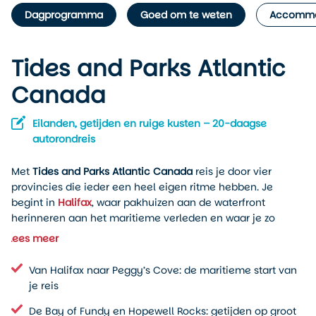
Dagprogramma
Goed om te weten
Accommo
Tides and Parks Atlantic
Canada
Eilanden, getijden en ruige kusten – 20-daagse
autorondreis
Met
Tides and Parks Atlantic Canada
reis je door vier
provincies die ieder een heel eigen ritme hebben. Je
begint in
Halifax
, waar pakhuizen aan de waterfront
herinneren aan het maritieme verleden en waar je zo
aanschuift voor oesters, chowder of een lokaal biertje.
Lees meer
Daarna rij je langs de zuidkust van Nova Scotia, overnacht
je aan zee in Western Shore en trek je verder richting
Van Halifax naar Peggy’s Cove: de maritieme start van
Digby
, bekend om de scallops en de toegang tot de Bay of
je reis
Fundy-regio. Daar zie je hoe sterk het landschap wordt
bepaald door het getij: bij Hopewell Rocks wandel je
De Bay of Fundy en Hopewell Rocks: getijden op groot