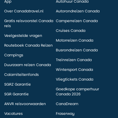
App
Autohuur Canada
Over Canadatravel.nl
Autorondreizen Canada
Gratis reisvoorstel Canada
Camperreizen Canada
reis
Cruises Canada
Veelgestelde vragen
Motorreizen Canada
Routeboek Canada Reizen
Busrondreizen Canada
Campings
Treinreizen Canada
Duurzaam reizen Canada
Wintersport Canada
Calamiteitenfonds
Vliegtickets Canada
SGRZ Garantie
Goedkope camperhuur
SGR Garantie
Canada 2026
ANVR reisvoorwaarden
CanaDream
Vacatures
Fraserway