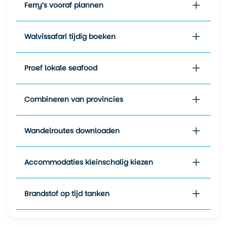
Ferry’s vooraf plannen
infrastructuur goed. Wegen zijn overzichtelijk,
bewegwijzering is duidelijk en accommodaties variëren
van kleinschalige inns tot comfortabele lodges.
Walvissafari tijdig boeken
Wij merken dat reizigers die voor Atlantisch Canada kiezen,
bewust kiezen voor ruimte, kustlandschappen en lokale
Proef lokale seafood
ontmoetingen. Geen grote steden of snelwegen vol
verkeer, maar kronkelende wegen, havens en nationale
parken waar je het geluid van de zee constant op de
Combineren van provincies
achtergrond hoort.
Wandelroutes downloaden
Accommodaties kleinschalig kiezen
Brandstof op tijd tanken