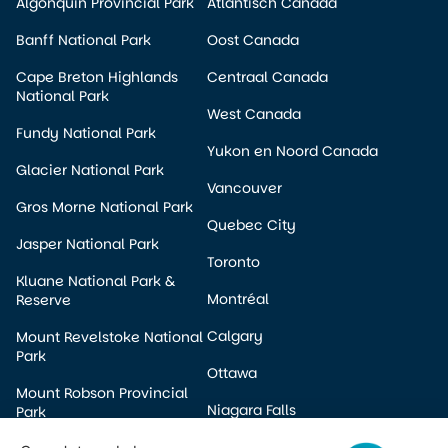
Algonquin Provincial Park
Atlantisch Canada
Banff National Park
Oost Canada
Cape Breton Highlands
Centraal Canada
National Park
West Canada
Fundy National Park
Yukon en Noord Canada
Glacier National Park
Vancouver
Gros Morne National Park
Quebec City
Jasper National Park
Toronto
Kluane National Park &
Montréal
Reserve
Calgary
Mount Revelstoke National
Park
Ottawa
Mount Robson Provincial
Niagara Falls
Park
Edmonton