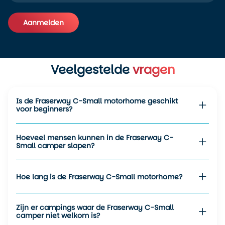
sanitair niet altijd binnen handbereik is.
Aanmelden
De camper is eenvoudig in te richten, snel klaar om te
vertrekken en net zo snel weer op te ruimen. Geen slide-
Alternative:
outs betekent: minder gedoe.
Wil je deze camper combineren met een route door de
Veelgestelde
vragen
Rockies, Vancouver Island of juist Oost-Canada? Dan
helpen wij je graag met een reis op maat. Je kunt kiezen
uit onze samengestelde
camperreizen
of we bouwen een
Is de Fraserway C-Small motorhome geschikt
route volledig op basis van jouw wensen.
voor beginners?
Hoeveel mensen kunnen in de Fraserway C-
Small camper slapen?
Hoe lang is de Fraserway C-Small motorhome?
Zijn er campings waar de Fraserway C-Small
camper niet welkom is?