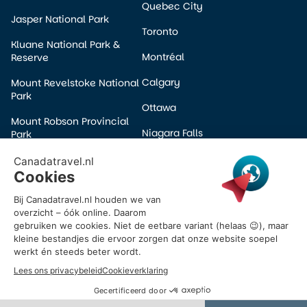
Quebec City
Jasper National Park
Toronto
Kluane National Park &
Montréal
Reserve
Calgary
Mount Revelstoke National
Park
Ottawa
Mount Robson Provincial
Niagara Falls
Park
Edmonton
Pacific Rim National Park
Winnipeg
Prince Albert National Park
Halifax
Wells Gray Provincial Park
Victoria
Yoho National Park
Banff
© 2026 Canadatravel.nl – Alle rechten voorbehouden.