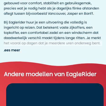
gebouwd voor comfort, stabiliteit en gebruiksgemak,
precies wat je nodig hebt als je dagelijks flinke afstanden
aflegt tussen bijvoorbeeld Vancouver, Jasper en Banff.
Bij Eaglerider huur je een uitvoering die volledig is
ingericht op reizen. Dat betekent: vaste zijkoffers, een
topkoffer, een comfortabel zadel en een windscherm dat
daadwerkelijk verschil maakt tijdens lange ritten. Je merkt
het vooral op dagen dat je meerdere uren onderweg bent.
Minder winddruk betekent simpelweg minder
Lees meer
vermoeidheid.
Hoe rijdt de Harley Davidson Electra
Glide in Canada?
Andere modellen van EagleRider
Wat direct opvalt aan de Harley Davidson Electra Glide
Canada, is de stabiele wegligging. De motor ligt stevig op
de weg, ook bij hogere snelheden of wisselende
weersomstandigheden. Dat geeft vertrouwen, zeker als je
rijdt door bergachtige gebieden of langere stukken
snelweg.