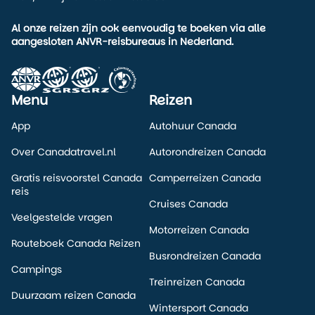
biedt betrouwbare, goed onderhouden motoren. De Harley
Davidson Electra Glide Canada is daarbij een van de
Al onze reizen zijn ook eenvoudig te boeken via alle
aangesloten ANVR-reisbureaus in Nederland.
populairste keuzes voor reizigers die zelfstandig willen
rondreizen.
Wij combineren deze motorhuur vaak met compleet
Menu
Reizen
verzorgde reizen. Denk aan routes, accommodaties en
praktische tips die aansluiten op jouw planning. Zo haal je
App
Autohuur Canada
meer uit je motorreis en kom je niet voor verrassingen te
staan.
Over Canadatravel.nl
Autorondreizen Canada
Wil je weten of de Harley Davidson Electra Glide bij jouw
Gratis reisvoorstel Canada
Camperreizen Canada
reis past? Bekijk onze reizen of neem contact met ons op.
reis
We denken graag met je mee.
Cruises Canada
Veelgestelde vragen
Motorreizen Canada
Routeboek Canada Reizen
Busrondreizen Canada
Campings
Treinreizen Canada
Duurzaam reizen Canada
Wintersport Canada