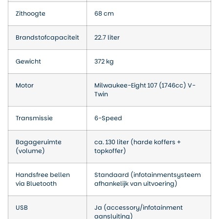
Zithoogte
68 cm
Brandstofcapaciteit
22.7 liter
Gewicht
372 kg
Motor
Milwaukee-Eight 107 (1746cc) V-
Twin
Transmissie
6-Speed
Bagageruimte
ca. 130 liter (harde koffers +
(volume)
topkoffer)
Handsfree bellen
Standaard (infotainmentsysteem
via Bluetooth
afhankelijk van uitvoering)
USB
Ja (accessory/infotainment
aansluiting)