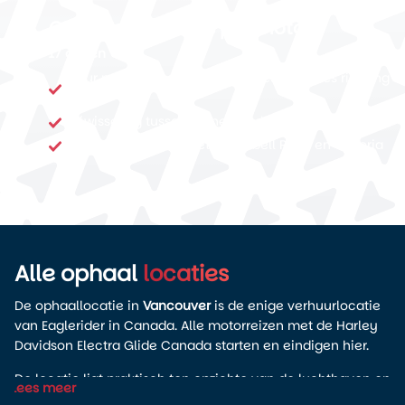
Canadese Rockies per motor
17 dagen
Tour per motor door de Canadese Rockies richting
Jasper
Afwisseling tussen binnenland, bergwegen en kust
Vancouver Island met Campbell River en Victoria
Alle ophaal
locaties
De ophaallocatie in
Vancouver
is de enige verhuurlocatie
van Eaglerider in Canada. Alle motorreizen met de Harley
Davidson Electra Glide Canada starten en eindigen hier.
De locatie ligt praktisch ten opzichte van de luchthaven en
Lees meer
veel hotels. Je haalt hier je motor op, krijgt een korte uitleg