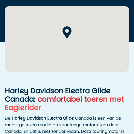
en controleert samen de staat van de Harley. Alles is
ingericht op een vlotte start, zodat je niet langer dan nodig
bezig bent met formaliteiten.
Vanaf Vancouver rijd je eenvoudig verschillende kanten
op. Veel reizigers kiezen voor de route richting Whistler via
de Sea-to-Sky Highway of zetten koers naar Vancouver
Island. Wij adviseren om je eerste overnachting in of nabij
Vancouver te plannen, zodat je rustig kunt opstarten en
even kunt wennen aan de motor voordat je langere
afstanden gaat maken.
Harley Davidson Electra Glide
Canada:
comfortabel toeren met
Eaglerider
De
Harley Davidson Electra Glide
Canada is een van de
meest gekozen modellen voor lange motorreizen door
Canada. En dat is niet zonder reden. Deze touringmotor is