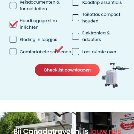
Reisdocumenten &
De indeling is logisch. Je hebt snel toegang tot je spullen
Roadtrip essentials
formaliteiten
zonder alles uit te hoeven pakken. Handig als je onderweg
Toilettas compact
stopt voor een korte wandeling of een lunch.
Handbagage slim
houden
Ook prettig: de motor is voorzien van cruise control en een
inrichten
infotainmentsysteem. Vooral cruise control maakt lange
Elektronica &
Kleding in laagjes
afstanden relaxter, zeker op de uitgestrekte wegen in
adapters
West-Canada.
Comfortabele schoenen
Laat ruimte over
Voor wie is de Electra Glide geschikt?
Checklist downloaden
De Harley Davidson Electra Glide Canada is ideaal als je:
lange afstanden wilt rijden zonder fysieke belasting
met z’n tweeën reist en comfort belangrijk vindt
voldoende bagageruimte nodig hebt
een stabiele en betrouwbare touringmotor zoekt
Heb je minder ervaring met grote motoren? Dan is het
goed om te weten dat dit model wat gewicht heeft. We
adviseren daarom altijd om vooraf te kijken of dit type
motor bij je rijervaring past.
Bij Canadatravel.nl is
jouw reis