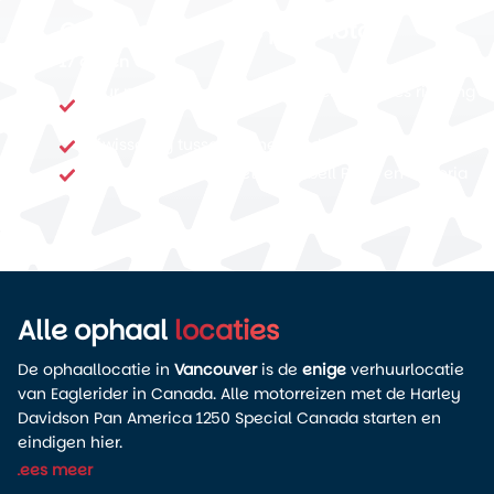
Canadese Rockies per motor
17 dagen
Tour per motor door de Canadese Rockies richting
Jasper
Afwisseling tussen binnenland, bergwegen en kust
Vancouver Island met Campbell River en Victoria
Alle ophaal
locaties
De ophaallocatie in
Vancouver
is de
enige
verhuurlocatie
van Eaglerider in Canada. Alle motorreizen met de Harley
Davidson Pan America 1250 Special Canada starten en
eindigen hier.
Lees meer
De locatie ligt praktisch ten opzichte van de luchthaven en