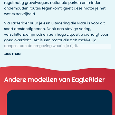
regelmatig gravelwegen, nationale parken en minder
onderhouden routes tegenkomt, geeft deze motor je net
wat extra vrijheid.
Via Eaglerider huur je een uitvoering die klaar is voor dit
soort omstandigheden. Denk aan stevige vering,
verschillende rijmodi en een hoge zitpositie die zorgt voor
goed overzicht. Het is een motor die zich makkelijk
aanpast aan de omgeving waarin je rijdt.
Lees meer
Hoe rijdt de Harley Davidson Pan
America in Canada?
Wat direct opvalt aan de Harley Davidson Pan America
Andere modellen van EagleRider
1250 Special Canada is de veelzijdigheid. Op de snelweg
rijdt hij comfortabel en stabiel, vergelijkbaar met een
touringmotor. Maar zodra het asfalt minder wordt of
overgaat in gravel, blijft de motor goed controleerbaar.
De zithouding is rechtop en actief. Je hebt veel overzicht
en voelt goed wat de motor doet, wat prettig is op