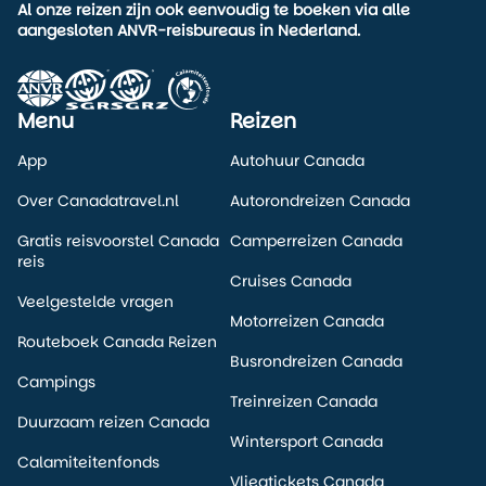
Al onze reizen zijn ook eenvoudig te boeken via alle
Eaglerider biedt in Canada motoren die geschikt zijn voor
aangesloten ANVR-reisbureaus in Nederland.
verschillende rijstijlen. De Harley Davidson Pan America
1250 Special Canada is daarbij de keuze voor wie net wat
meer vrijheid zoekt dan een traditionele touringmotor
biedt.
Menu
Reizen
Alle verhuur verloopt via de locatie in Vancouver, het
App
Autohuur Canada
startpunt van je motorreis. Vanuit hier kun je alle kanten
op, van kustroutes tot berggebieden.
Over Canadatravel.nl
Autorondreizen Canada
Wij helpen je graag met een reis die aansluit op dit type
Gratis reisvoorstel Canada
Camperreizen Canada
motor. Denk aan routes waar je de veelzijdigheid van de
reis
Cruises Canada
Pan America echt benut. Bekijk onze reizen of neem
Veelgestelde vragen
contact met ons op voor persoonlijk advies.
Motorreizen Canada
Routeboek Canada Reizen
Busrondreizen Canada
Campings
Treinreizen Canada
Duurzaam reizen Canada
Wintersport Canada
Calamiteitenfonds
Vliegtickets Canada