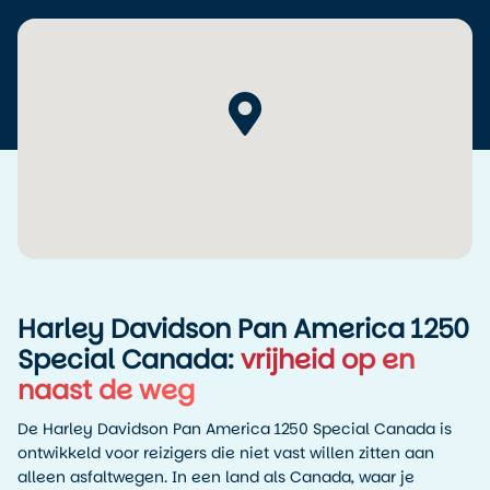
veel hotels. Je haalt hier je motor op, krijgt een korte uitleg
en controleert samen de staat van de Harley. Alles is
ingericht op een vlotte start, zodat je niet langer dan nodig
bezig bent met formaliteiten.
Vanaf Vancouver rijd je eenvoudig verschillende kanten
op. Veel reizigers kiezen voor de route richting Whistler via
de Sea-to-Sky Highway of zetten koers naar Vancouver
Island. Wij adviseren om je eerste overnachting in of nabij
Vancouver te plannen, zodat je rustig kunt opstarten en
even kunt wennen aan de motor voordat je langere
afstanden gaat maken.
Harley Davidson Pan America 1250
Special Canada:
vrijheid op en
naast de weg
De Harley Davidson Pan America 1250 Special Canada is
ontwikkeld voor reizigers die niet vast willen zitten aan
alleen asfaltwegen. In een land als Canada, waar je