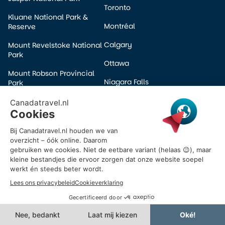
Toronto
Kluane National Park &
Montréal
Reserve
Calgary
Mount Revelstoke National
Park
Ottawa
Mount Robson Provincial
Niagara Falls
Park
Edmonton
Pacific Rim National Park
Winnipeg
Prince Albert National Park
Halifax
Wells Gray Provincial Park
Victoria
Yoho National Park
Banff
© 2026 Canadatravel.nl – Alle rechten voorbehouden.
Powered by Ros Web