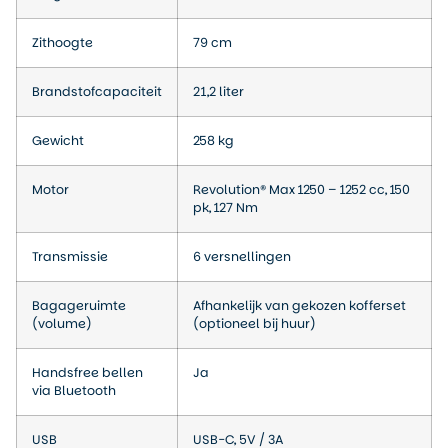
Zithoogte
79 cm
Brandstofcapaciteit
21,2 liter
Gewicht
258 kg
Motor
Revolution® Max 1250 – 1252 cc, 150
pk, 127 Nm
Transmissie
6 versnellingen
Bagageruimte
Afhankelijk van gekozen kofferset
(volume)
(optioneel bij huur)
Handsfree bellen
Ja
via Bluetooth
USB
USB-C, 5V / 3A