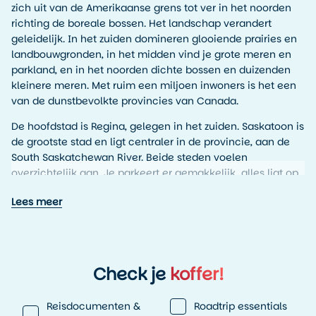
zich uit van de Amerikaanse grens tot ver in het noorden
richting de boreale bossen. Het landschap verandert
geleidelijk. In het zuiden domineren glooiende prairies en
landbouwgronden, in het midden vind je grote meren en
parkland, en in het noorden dichte bossen en duizenden
kleinere meren. Met ruim een miljoen inwoners is het een
van de dunstbevolkte provincies van Canada.
De hoofdstad is Regina, gelegen in het zuiden. Saskatoon is
de grootste stad en ligt centraler in de provincie, aan de
South Saskatchewan River. Beide steden voelen
overzichtelijk aan. Je parkeert er gemakkelijk, alles ligt op
korte afstand en de sfeer is ontspannen. In Regina vind je
Lees meer
het Royal Saskatchewan Museum en het hoofdkwartier van
de Royal Canadian Mounted Police. In Saskatoon wandel
je langs de rivier, eet je in moderne restaurants met lokale
producten en bezoek je het Western Development
Museum waar de geschiedenis van de prairie tot leven
Check je
koffer!
komt.
Reisdocumenten &
Roadtrip essentials
Landbouw speelt een grote rol in Saskatchewan. De