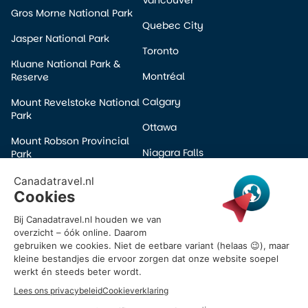
Gros Morne National Park
Quebec City
Jasper National Park
Toronto
Kluane National Park &
Montréal
Reserve
Calgary
Mount Revelstoke National
Park
Ottawa
Mount Robson Provincial
Niagara Falls
Park
Edmonton
Pacific Rim National Park
Winnipeg
Prince Albert National Park
Halifax
Wells Gray Provincial Park
Victoria
Yoho National Park
Banff