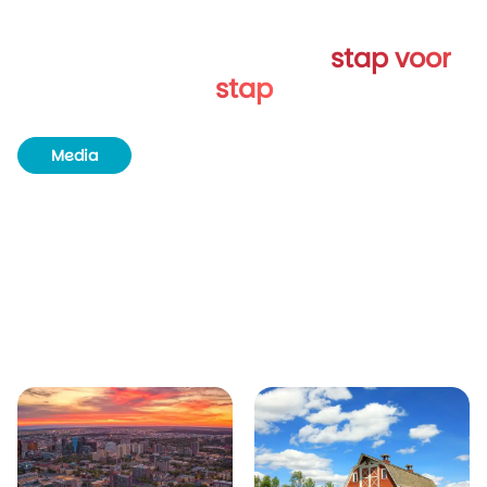
Verken Saskatchewan
stap voor
stap
Media
Routeboek
Achtergrondinformatie
Unieke plekjes
Natuur en wildlife
Bezienswaardigheden
Aangrenzende provincies