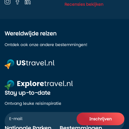
Recensies bekijken
Wereldwijde reizen
Ontdek ook onze andere bestemmingen!
Stay up-to-date
Ontvang leuke reisinspiratie
Inschrijven
Nationale Parken
Bestemmingen
Alternative: