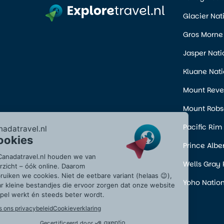
Glacier Nat
Gros Morne 
Jasper Nati
Kluane Nati
Mount Revel
Mount Robso
Pacific Rim
Prince Albe
Wells Gray 
Yoho Nation