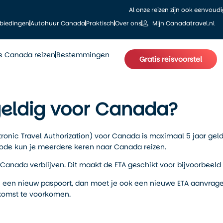
Al onze reizen zijn ook eenvoud
biedingen
Autohuur Canada
Praktisch
Over ons
Mijn Canadatravel.nl
le Canada reizen
Bestemmingen
Gratis reisvoorstel
 geldig voor Canada?
tronic Travel Authorization) voor Canada is maximaal 5 jaar gel
riode kun je meerdere keren naar Canada reizen.
nada verblijven. Dit maakt de ETA geschikt voor bijvoorbeeld 
g je een nieuw paspoort, dan moet je ook een nieuwe ETA aanvrage
komst te voorkomen.