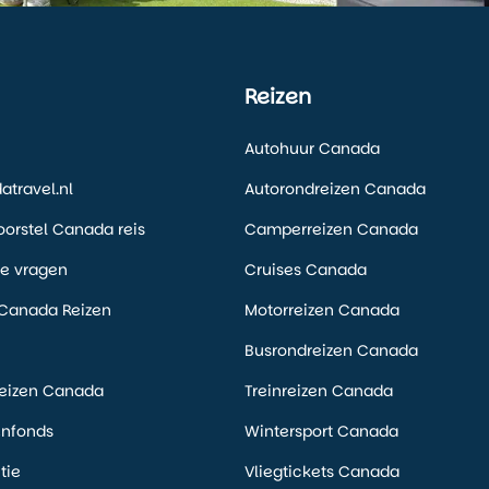
Reizen
Autohuur Canada
travel.nl
Autorondreizen Canada
voorstel Canada reis
Camperreizen Canada
de vragen
Cruises Canada
Canada Reizen
Motorreizen Canada
Busrondreizen Canada
eizen Canada
Treinreizen Canada
enfonds
Wintersport Canada
tie
Vliegtickets Canada