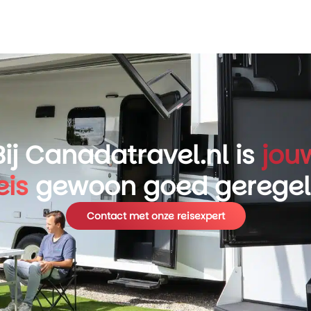
Bij Canadatravel.nl is
jou
eis
gewoon goed gerege
Contact met onze reisexpert