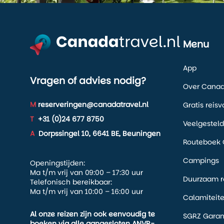
Menu
App
Vragen of advies nodig?
Over Canada
M
reserveringen@canadatravel.nl
Gratis reis
T
+31 (0)24 677 8750
Veelgestel
A
Dorpssingel 10, 6641 BE, Beuningen
Routeboek 
Campings
Openingstijden:
Ma t/m vrij van 09:00 – 17:30 uur
Duurzaam r
Telefonisch bereikbaar:
Ma t/m vrij van 10:00 – 16:00 uur
Calamiteit
Al onze reizen zijn ook eenvoudig te
SGRZ Garan
boeken via alle aangesloten ANVR-