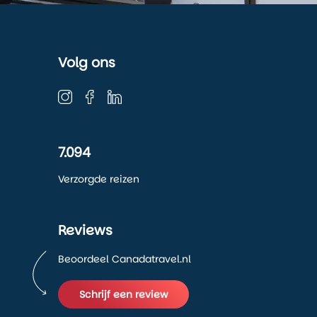
Volg ons
7.094
Verzorgde reizen
Reviews
Beoordeel Canadatravel.nl
Schrijf een review