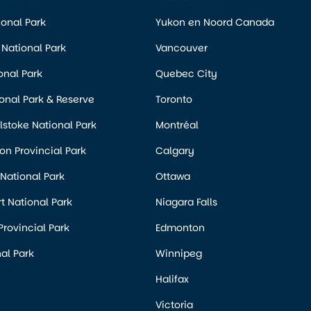
ional Park
Yukon en Noord Canada
National Park
Vancouver
onal Park
Quebec City
onal Park & Reserve
Toronto
stoke National Park
Montréal
n Provincial Park
Calgary
 National Park
Ottawa
rt National Park
Niagara Falls
Provincial Park
Edmonton
al Park
Winnipeg
Halifax
Victoria