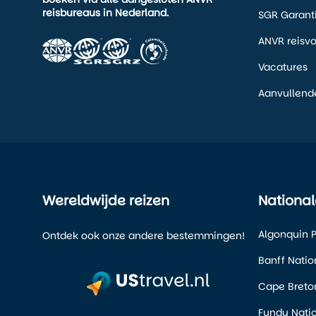
reisbureaus in Nederland.
SGR Garant
ANVR reisv
Vacatures
Aanvullend
Wereldwijde reizen
National
Algonquin P
Ontdek ook onze andere bestemmingen!
Banff Natio
Cape Breton
Fundy Natio