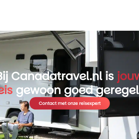
Bij Canadatravel.nl is
jou
eis
gewoon goed gerege
Contact met onze reisexpert