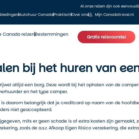
Al onze reizen zijn ook eenvoud
biedingen
Autohuur Canada
Praktisch
Over ons
Mijn Canadatravel.nl
le Canada reizen
Bestemmingen
Gratis reisvoorstel
alen bij het huren van e
ijwel altijd een borg. Deze wordt bij het ophalen van de camper 
 verhuurder en het type camper.
Het is daarom belangrijk dat je creditcard op naam van de hoofd
ders niet geaccepteerd.
egeven, mits er geen schade is of extra kosten zijn gemaakt, zo
ering, zoals de a.s.r. Afkoop Eigen Risico verzekering, die extr