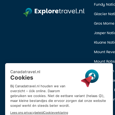
Fundy Natio
Glacier Nat
Gros Morne 
Jasper Nati
Kluane Nati
Mount Revel
Mount Robso
Pacific Rim
Prince Albe
Wells Gray 
Yoho Nation