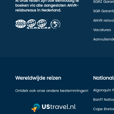
Al onze reizen zijn ook eenvoudig te
SGRZ Garan
boeken via alle aangesloten ANVR-
reisbureaus in Nederland.
SGR Garant
ANVR reisv
Vacatures
Aanvullend
Wereldwijde reizen
National
Algonquin P
Ontdek ook onze andere bestemmingen!
Banff Natio
Cape Breton