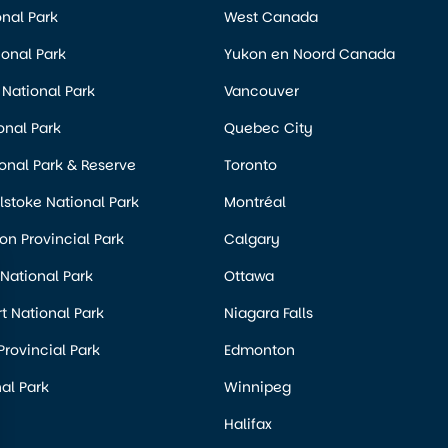
nal Park
West Canada
ional Park
Yukon en Noord Canada
National Park
Vancouver
onal Park
Quebec City
onal Park & Reserve
Toronto
stoke National Park
Montréal
n Provincial Park
Calgary
 National Park
Ottawa
rt National Park
Niagara Falls
Provincial Park
Edmonton
al Park
Winnipeg
Halifax