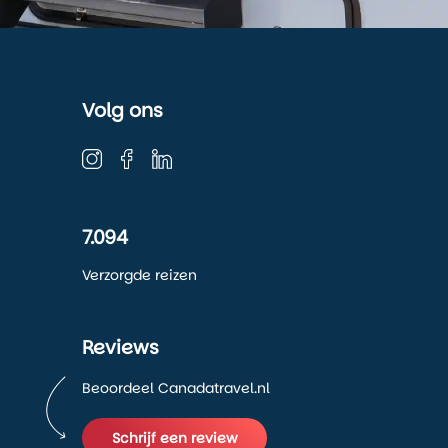
Volg ons
7.094
Verzorgde reizen
Reviews
Beoordeel Canadatravel.nl
Schrijf een review