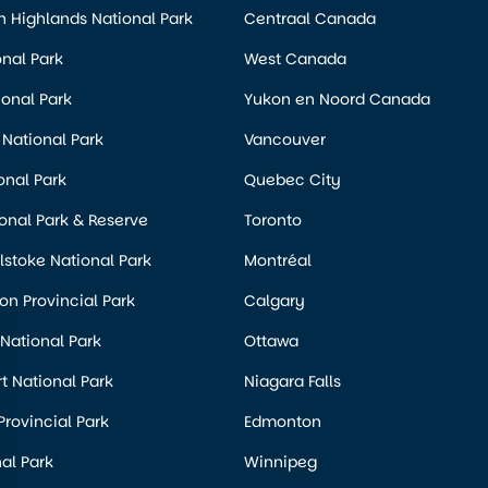
 Highlands National Park
Centraal Canada
nal Park
West Canada
ional Park
Yukon en Noord Canada
National Park
Vancouver
onal Park
Quebec City
onal Park & Reserve
Toronto
stoke National Park
Montréal
n Provincial Park
Calgary
 National Park
Ottawa
rt National Park
Niagara Falls
Provincial Park
Edmonton
al Park
Winnipeg