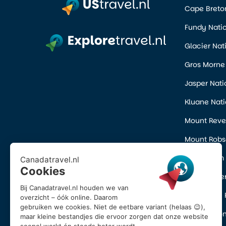
Cape Breton
Fundy Natio
Glacier Nat
Gros Morne 
Jasper Nati
Kluane Nati
Mount Revel
Mount Robso
Pacific Rim
Prince Albe
Wells Gray 
Yoho Nation