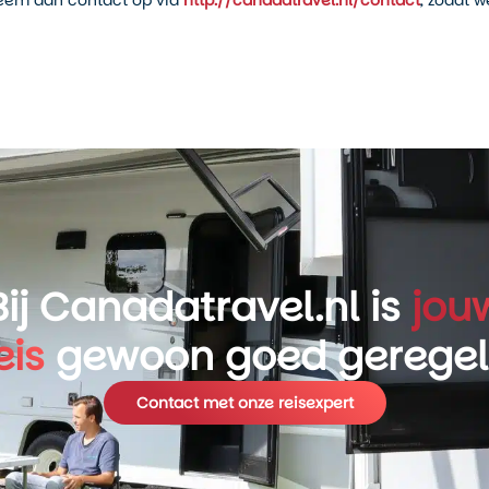
 Neem dan contact op via
http://canadatravel.nl/contact
, zodat w
Bij Canadatravel.nl is
jou
eis
gewoon goed gerege
Contact met onze reisexpert