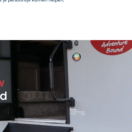
e je persoonlijk kunnen helpen.
w
ld