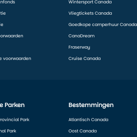
enfonds
Wintersport Canada
tie
Vliegtickets Canada
ie
Goedkope camperhuur Canada
oorwaarden
CanaDream
Fraserway
e voorwaarden
Cruise Canada
e Parken
Bestemmingen
rovincial Park
Atlantisch Canada
nal Park
Oost Canada