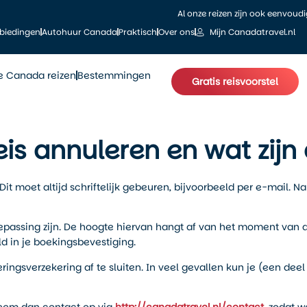
Al onze reizen zijn ook eenvoud
biedingen
Autohuur Canada
Praktisch
Over ons
Mijn Canadatravel.nl
le Canada reizen
Bestemmingen
Gratis reisvoorstel
eis annuleren en wat zij
Dit moet altijd schriftelijk gebeuren, bijvoorbeeld per e-mail. N
passing zijn. De hoogte hiervan hangt af van het moment van a
d in je boekingsbevestiging.
ngsverzekering af te sluiten. In veel gevallen kun je (een deel