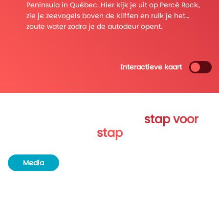
Québec en voelt anders dan elke andere stad in
Canada. Je wandelt hier door smalle straatjes met
stenen huizen, Franse invloeden en uitzicht op de
brede St. Lawrence River.
Interactieve kaart
Verken Oost Canada
stap voor
stap
Media
Routeboek
Achtergrondinformatie
Unieke plekjes
Natuur en wildlife