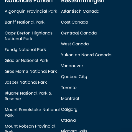
Nationale Parken
Bestemmingen
Algonquin Provincial Park
Atlantisch Canada
Banff National Park
Oost Canada
Cape Breton Highlands
Centraal Canada
National Park
West Canada
Fundy National Park
Yukon en Noord Canada
Glacier National Park
Vancouver
Gros Morne National Park
Quebec City
Jasper National Park
Toronto
Kluane National Park &
Montréal
Reserve
Calgary
Mount Revelstoke National
Park
Ottawa
Mount Robson Provincial
Niagara Falls
Park