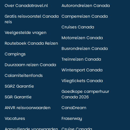
Over Canadatravel.nl
Autorondreizen Canada
Gratis reisvoorstel Canada
Camperreizen Canada
reis
Cruises Canada
Veelgestelde vragen
Motorreizen Canada
Routeboek Canada Reizen
Busrondreizen Canada
Campings
Treinreizen Canada
Duurzaam reizen Canada
Wintersport Canada
Calamiteitenfonds
Vliegtickets Canada
SGRZ Garantie
Goedkope camperhuur
SGR Garantie
Canada 2026
ANVR reisvoorwaarden
CanaDream
Vacatures
Fraserway
Aanvullende voorwaarden
Cruise Canada