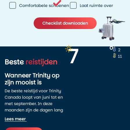
Comfortabele schoenen
Laat ruimte over
Checklist downloaden
7
o
2
11
Beste
reistijden
Wanneer Trinity op
zijn mooist is
De beste reistijd voor Trinity
Canada loopt van juni tot en
met september. In deze
maanden zijn de dagen lang
en is het weer relatief mild.
Lees meer
Juni en juli zijn ideaal voor
kustwandelingen en het