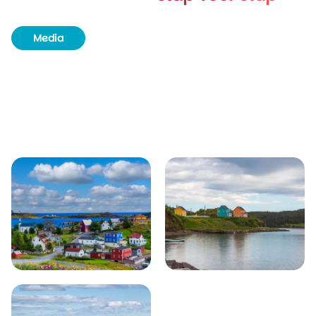
Media
Routeboek
Achtergrondinformatie
Unieke plekjes
Natuur & wildlife
Bezienswaardigheden
Plaatsen in de buurt van Trinity