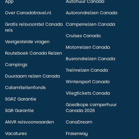
App
Autohuur Canada
Over Canadatravel.nl
Autorondreizen Canada
Gratis reisvoorstel Canada
Camperreizen Canada
reis
Cruises Canada
Veelgestelde vragen
Motorreizen Canada
Routeboek Canada Reizen
Busrondreizen Canada
Campings
Treinreizen Canada
Duurzaam reizen Canada
Wintersport Canada
Calamiteitenfonds
Vliegtickets Canada
SGRZ Garantie
Goedkope camperhuur
SGR Garantie
Canada 2026
ANVR reisvoorwaarden
CanaDream
Vacatures
Fraserway