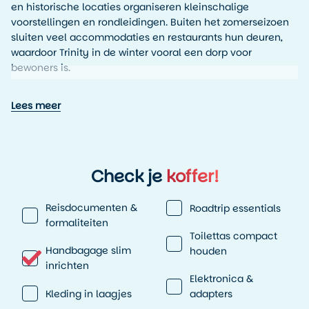
en historische locaties organiseren kleinschalige
voorstellingen en rondleidingen. Buiten het zomerseizoen
sluiten veel accommodaties en restaurants hun deuren,
waardoor Trinity in de winter vooral een dorp voor
bewoners is.
De gemiddelde temperaturen in de zomer liggen overdag
Lees meer
tussen de 15 en 22 graden. ’s Avonds kan het snel afkoelen,
zeker aan zee.
Over het hele jaar genomen ligt de gemiddelde
minimumtemperatuur rond de 2 graden en de gemiddelde
maximumtemperatuur rond de 11 graden. Het klimaat
Check je
koffer!
wordt sterk beïnvloed door de Atlantische Oceaan,
waardoor het weer snel kan veranderen.
Reisdocumenten &
Roadtrip essentials
formaliteiten
Toilettas compact
Handbagage slim
houden
inrichten
Elektronica &
Kleding in laagjes
adapters