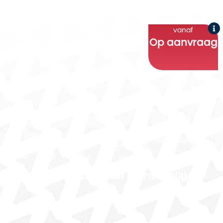
vanaf
g
Op aanvraag
Newfoundland met kleinschalige
inns
dagen