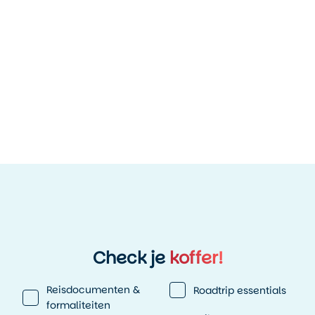
Achtergrond informatie
Unieke plekjes
Natuur en Wildlife
Bezienswaardigheden
Plaatsen in de buurt van
Check je
koffer!
Reisdocumenten &
Roadtrip essentials
formaliteiten