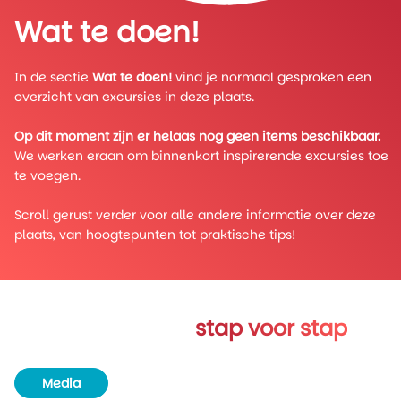
Wat te doen!
In de sectie
Wat te doen!
vind je normaal gesproken een
overzicht van excursies in deze plaats.
Op dit moment zijn er helaas nog geen items beschikbaar.
We werken eraan om binnenkort inspirerende excursies toe
te voegen.
Scroll gerust verder voor alle andere informatie over deze
plaats, van hoogtepunten tot praktische tips!
Verken Gimli
stap voor stap
Media
Routeboek