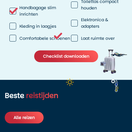
Toilettas compact
Handbagage slim
houden
inrichten
Elektronica &
Kleding in laagjes
adapters
Comfortabele schoenen
Laat ruimte over
Checklist downloaden
o
Beste
reistijden
Alle reizen