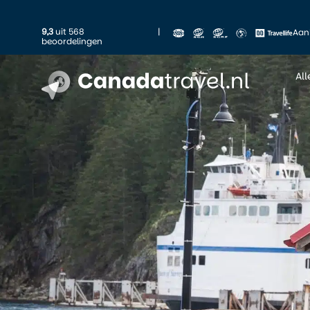
9,3
uit 568
|
Aan
beoordelingen
Al