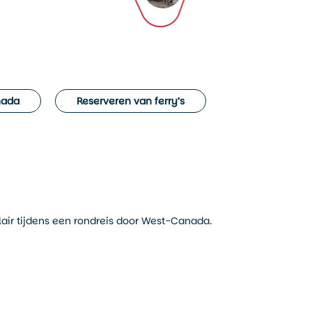
nada
Reserveren van ferry’s
lair tijdens een rondreis door West-Canada.