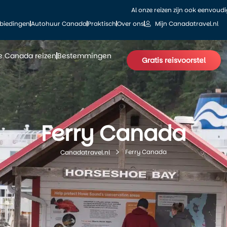
Al onze reizen zijn ook eenvoud
biedingen
Autohuur Canada
Praktisch
Over ons
Mijn Canadatravel.nl
le Canada reizen
Bestemmingen
Gratis reisvoorstel
Ferry Canada
Ferry Canada
Canadatravel.nl