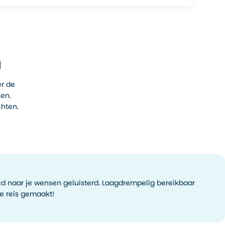
n
er de
ken.
chten.
goed naar je wensen geluisterd. Laagdrempelig bereikbaar
e reis gemaakt!