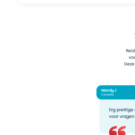
Reiz
voo
Deze 
Mandy J
Canada
Erg prettige
voor vragen