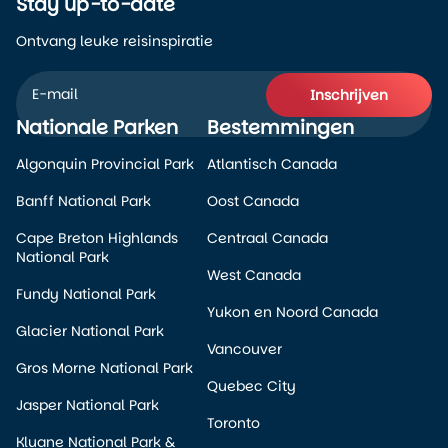
Stay up-to-date
Ontvang leuke reisinspiratie
Inschrijven
Nationale Parken
Bestemmingen
Alternative:
Algonquin Provincial Park
Atlantisch Canada
Banff National Park
Oost Canada
Cape Breton Highlands
Centraal Canada
National Park
West Canada
Fundy National Park
Yukon en Noord Canada
Glacier National Park
Vancouver
Gros Morne National Park
Quebec City
Jasper National Park
Toronto
Kluane National Park &