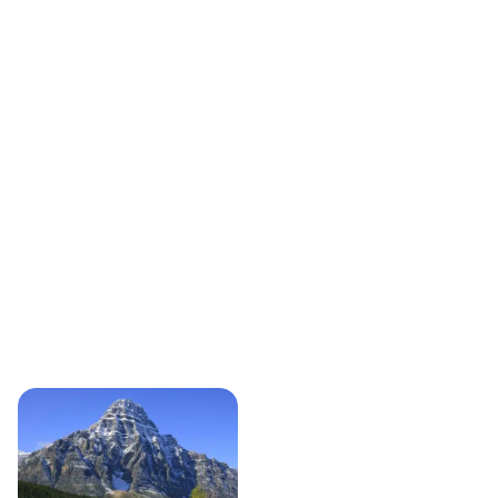
Routes door West-Canada
Campings en overnachten
Camper of auto?
Camperreis Canada op maat
Camper huren in Canada
Een camper huren in Canada is eenvoudig te regelen in
steden zoals Vancouver, Calgary en Toronto. Je start je reis
direct vanuit de stad en rijdt de natuur in. Bekijk alle
camperreizen Canada
.