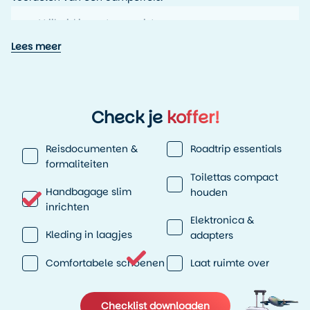
Vrijheid in route en reistempo
Overnachten op unieke locaties
Lees meer
Alles bij de hand tijdens je reis
Ideaal voor langere rondreizen
Wil je jouw reis combineren of uitbreiden? Bekijk ook:
Canada reizen
Check je
koffer!
treinreizen Canada
motorreizen Canada
Reisdocumenten &
Roadtrip essentials
Met een Canada reis op maat zorgen wij dat jouw
formaliteiten
camperreis logisch en goed opgebouwd is. Vraag een
Toilettas compact
gratis reisvoorstel
aan.
Handbagage slim
houden
inrichten
Elektronica &
Kleding in laagjes
adapters
Comfortabele schoenen
Laat ruimte over
Checklist downloaden