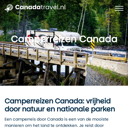
Camperreizen Canada
Camperreizen Canada
Canadatravel.nl
Camperreizen Canada: vrijheid
door natuur en nationale parken
Een camperreis door Canada is een van de mooiste
manieren om het land te ontdekken. Je reist door