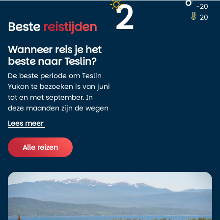
2
o
-20
20
Beste
reistijden
Wanneer reis je het
beste naar Teslin?
De beste periode om Teslin
Yukon te bezoeken is van juni
tot en met september. In
deze maanden zijn de wegen
goed begaanbaar, zijn de
Lees meer
meeste accommodaties
geopend en liggen de
Alle reizen
temperaturen overdag
meestal tussen de 15 en 22
graden Celsius. In juli kan het
soms warmer worden, maar
het koelt ’s avonds vrijwel
altijd af.