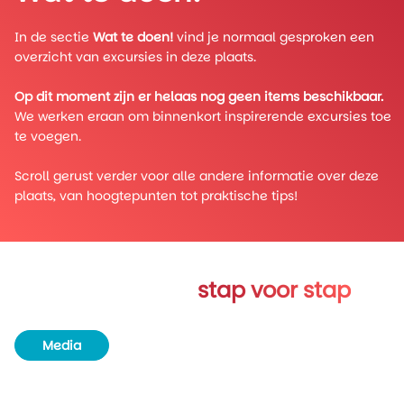
In de sectie
Wat te doen!
vind je normaal gesproken een
overzicht van excursies in deze plaats.
Op dit moment zijn er helaas nog geen items beschikbaar.
We werken eraan om binnenkort inspirerende excursies toe
te voegen.
Scroll gerust verder voor alle andere informatie over deze
plaats, van hoogtepunten tot praktische tips!
Verken Teslin
stap voor stap
Media
Routeboek
Achtergrondinformatie
Unieke plekjes