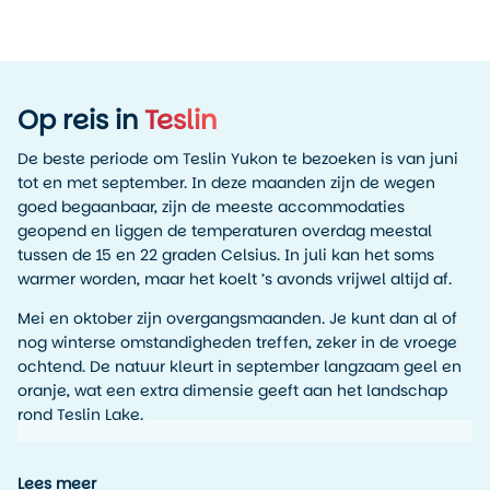
Op reis in
Teslin
De beste periode om Teslin Yukon te bezoeken is van juni
tot en met september. In deze maanden zijn de wegen
goed begaanbaar, zijn de meeste accommodaties
geopend en liggen de temperaturen overdag meestal
tussen de 15 en 22 graden Celsius. In juli kan het soms
warmer worden, maar het koelt ’s avonds vrijwel altijd af.
Mei en oktober zijn overgangsmaanden. Je kunt dan al of
nog winterse omstandigheden treffen, zeker in de vroege
ochtend. De natuur kleurt in september langzaam geel en
oranje, wat een extra dimensie geeft aan het landschap
rond Teslin Lake.
De winter loopt grofweg van november tot en met maart.
Temperaturen kunnen dalen tot min 20 graden Celsius of
Lees meer