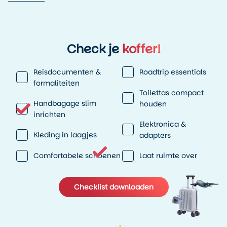
lager. Voor reizigers die specifiek voor noorderlicht en
winterervaringen komen, kan dit juist aantrekkelijk zijn,
maar het vraagt om een goede voorbereiding en
aangepaste kleding.
Check je
koffer!
Reisdocumenten &
Roadtrip essentials
formaliteiten
Toilettas compact
Handbagage slim
houden
inrichten
Elektronica &
Kleding in laagjes
adapters
Comfortabele schoenen
Laat ruimte over
Checklist downloaden