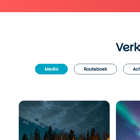
Verk
Media
Routeboek
Ach