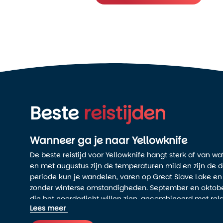
Beste
reistijden
Wanneer ga je naar Yellowknife
De beste reistijd voor Yellowknife hangt sterk af van wat 
en met augustus zijn de temperaturen mild en zijn de 
periode kun je wandelen, varen op Great Slave Lake 
zonder winterse omstandigheden. September en oktober z
die het noorderlicht willen zien, gecombineerd met rela
Lees meer
weersomstandigheden.