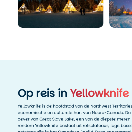
Op reis in
Yellowknife
Yellowknife is de hoofdstad van de Northwest Territories
economische en culturele hart van Noord-Canada. De s
oever van Great Slave Lake, een van de diepste meren 
rondom Yellowknife bestaat uit rotsplateaus, lage boss
ontstaan zijn in het Canadese Schild. Deze ondergrond b