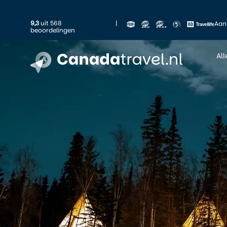
9,3
uit 568
|
Aan
beoordelingen
Al