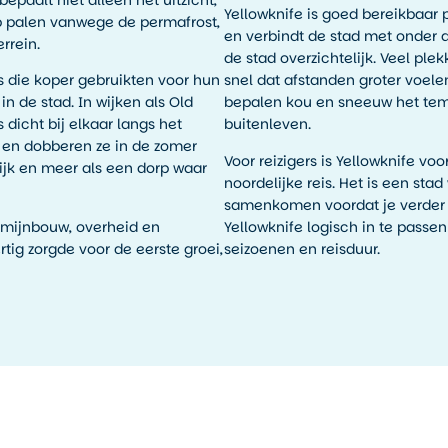
Yellowknife is goed bereikbaar p
p palen vanwege de permafrost,
en verbindt de stad met onder
rrein.
de stad overzichtelijk. Veel plek
s die koper gebruikten voor hun
snel dat afstanden groter voele
n de stad. In wijken als Old
bepalen kou en sneeuw het temp
dicht bij elkaar langs het
buitenleven.
r en dobberen ze in de zomer
Voor reizigers is Yellowknife vo
ijk en meer als een dorp waar
noordelijke reis. Het is een st
samenkomen voordat je verder de
 mijnbouw, overheid en
Yellowknife logisch in te pass
tig zorgde voor de eerste groei,
seizoenen en reisduur.