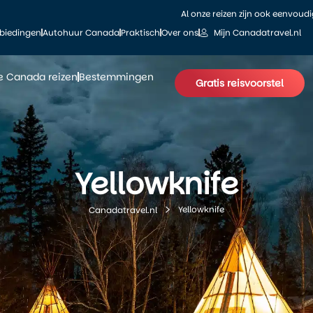
Al onze reizen zijn ook eenvoud
biedingen
Autohuur Canada
Praktisch
Over ons
Mijn Canadatravel.nl
le Canada reizen
Bestemmingen
Gratis reisvoorstel
Yellowknife
Yellowknife
Canadatravel.nl