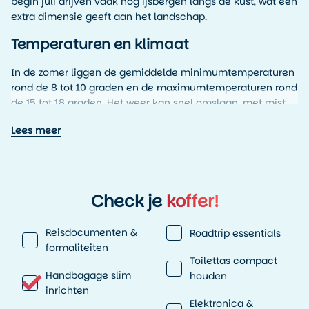
begin juli drijven vaak nog ijsbergen langs de kust, wat een
extra dimensie geeft aan het landschap.
Temperaturen en klimaat
In de zomer liggen de gemiddelde minimumtemperaturen
rond de 8 tot 10 graden en de maximumtemperaturen rond
de 15 tot 18 graden. Het weer kan snel omslaan, met mist,
wind en lichte regen. Warme kleding en waterdichte lagen
Lees meer
zijn essentieel, ook in de zomer.
Gemiddeld over het hele jaar kent Battle Harbour lage
temperaturen. De gemiddelde minimumtemperatuur ligt
rond de min 5 graden en de gemiddelde
Check je
koffer!
maximumtemperatuur rond de 8 graden. Het klimaat wordt
sterk beïnvloed door de koude Labradorstroom, wat zorgt
Reisdocumenten &
Roadtrip essentials
voor frisse zomers en lange winters.
formaliteiten
Toilettas compact
Handbagage slim
houden
inrichten
Elektronica &