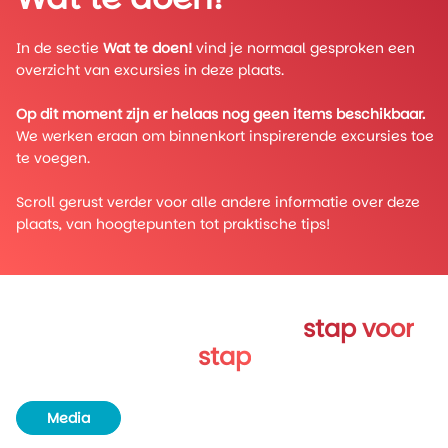
In de sectie
Wat te doen!
vind je normaal gesproken een
overzicht van excursies in deze plaats.
Op dit moment zijn er helaas nog geen items beschikbaar.
We werken eraan om binnenkort inspirerende excursies toe
te voegen.
Scroll gerust verder voor alle andere informatie over deze
plaats, van hoogtepunten tot praktische tips!
Verken Battle Harbour
stap voor
stap
Media
Routeboek