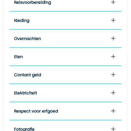
de 15 tot 18 graden. Het weer
Reisvoorbereiding
kan snel omslaan, met mist,
wind en lichte regen. Warme
kleding en waterdichte lagen
Kleding
zijn essentieel, ook in de
zomer.
Overnachten
Gemiddeld over het hele jaar
kent Battle Harbour lage
Eten
temperaturen. De
gemiddelde
minimumtemperatuur ligt
Contant geld
rond de min 5 graden en de
gemiddelde
maximumtemperatuur rond
Elektriciteit
de 8 graden. Het klimaat
wordt sterk beïnvloed door de
koude Labradorstroom, wat
Respect voor erfgoed
zorgt voor frisse zomers en
lange winters.
Fotografie