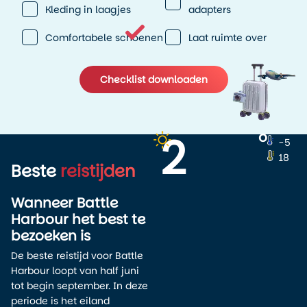
Kleding in laagjes
adapters
Comfortabele schoenen
Laat ruimte over
Checklist downloaden
2
o
−5
18
Beste
reistijden
Wanneer Battle
Harbour het best te
bezoeken is
De beste reistijd voor Battle
Harbour loopt van half juni
tot begin september. In deze
periode is het eiland