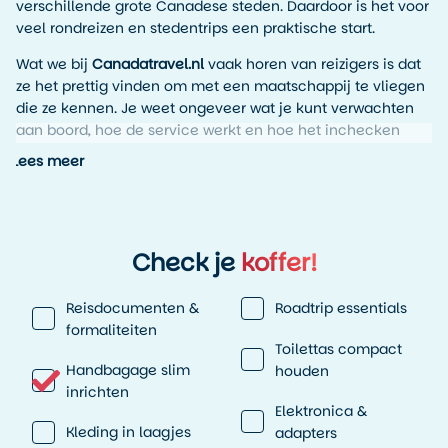
verschillende grote Canadese steden. Daardoor is het voor
veel rondreizen en stedentrips een praktische start.
Wat we bij
Canadatravel.nl
vaak horen van reizigers is dat
ze het prettig vinden om met een maatschappij te vliegen
die ze kennen. Je weet ongeveer wat je kunt verwachten
aan boord, hoe de service werkt en hoe het inchecken
verloopt. Dat klinkt misschien simpel, maar bij een
Lees meer
intercontinentale vlucht naar Canada is dat precies wat je
wilt: een duidelijke reisdag zonder onnodige verrassingen.
Voor veel routes naar Canada is Amsterdam bovendien
een logisch vertrekpunt. Schiphol is overzichtelijk en goed
Check je
koffer!
bereikbaar vanuit Nederland en België. Daardoor begint je
reis meestal al ontspannen voordat je überhaupt het
Reisdocumenten &
Roadtrip essentials
vliegtuig instapt.
formaliteiten
Toilettas compact
Vanuit Amsterdam naar verschillende
Handbagage slim
houden
Canadese bestemmingen
inrichten
Elektronica &
Canada is groot. Heel groot. Daarom is het prettig dat je
Kleding in laagjes
adapters