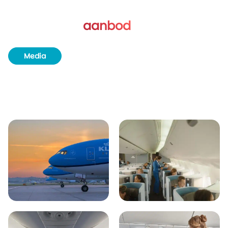
Al het
aanbod
van KLM
Media
Bagage
Reisklassen
Stoelen reserveren
Entertainment
Maaltijden