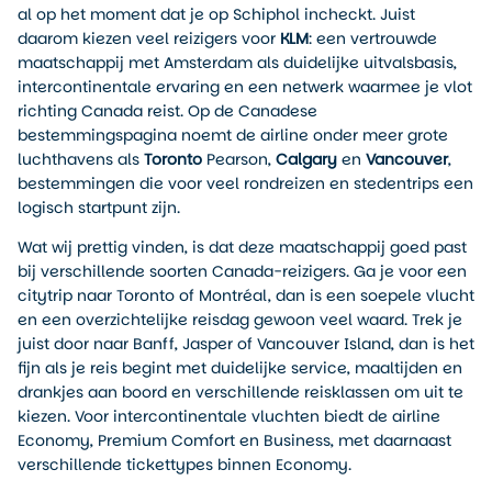
al op het moment dat je op Schiphol incheckt. Juist
daarom kiezen veel reizigers voor
KLM
: een vertrouwde
maatschappij met Amsterdam als duidelijke uitvalsbasis,
intercontinentale ervaring en een netwerk waarmee je vlot
richting Canada reist. Op de Canadese
bestemmingspagina noemt de airline onder meer grote
luchthavens als
Toronto
Pearson,
Calgary
en
Vancouver
,
bestemmingen die voor veel rondreizen en stedentrips een
logisch startpunt zijn.
Wat wij prettig vinden, is dat deze maatschappij goed past
bij verschillende soorten Canada-reizigers. Ga je voor een
citytrip naar Toronto of Montréal, dan is een soepele vlucht
en een overzichtelijke reisdag gewoon veel waard. Trek je
juist door naar Banff, Jasper of Vancouver Island, dan is het
fijn als je reis begint met duidelijke service, maaltijden en
drankjes aan boord en verschillende reisklassen om uit te
kiezen. Voor intercontinentale vluchten biedt de airline
Economy, Premium Comfort en Business, met daarnaast
verschillende tickettypes binnen Economy.