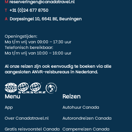
M
reserveringen@canadatravel.nl
selecteren.
T
+31 (0)24 677 8750
Voor lange reizen zoals naar Canada vinden veel reizigers
A
Dorpssingel 10, 6641 BE, Beuningen
het prettig om dit soort zaken vooraf goed geregeld te
hebben. Zo weet je precies hoe laat je vertrekt, welke
bagage je mee kunt nemen en hoe je vlucht verloopt.
Openingstijden:
Ma t/m vrij van 09:00 – 17:30 uur
Wanneer je jouw reis via
Canadatravel.nl
boekt, kijken wij
Telefonisch bereikbaar:
bovendien met je mee naar de beste vluchtopties. Daarbij
Ma t/m vrij van 10:00 – 16:00 uur
letten we niet alleen op de route, maar ook op praktische
zaken zoals aankomsttijden, overstappen en aansluiting op
Al onze reizen zijn ook eenvoudig te boeken via alle
je rondreis.
aangesloten ANVR-reisbureaus in Nederland.
Canada begint al bij je vlucht
Een reis naar Canada is vaak iets waar mensen lang naar
Menu
Reizen
uitkijken. Of je nu voor het eerst naar de Rockies reist,
walvissen wilt spotten bij Vancouver Island of een
App
Autohuur Canada
stedentrip naar Toronto plant: het begint allemaal met de
Over Canadatravel.nl
Autorondreizen Canada
vlucht.
Gratis reisvoorstel Canada
Camperreizen Canada
Met
KLM
vertrek je vanuit Amsterdam richting Canada met