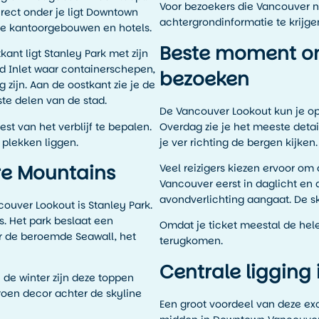
Voor bezoekers die Vancouver n
rect onder je ligt Downtown
achtergrondinformatie te krijge
ge kantoorgebouwen en hotels.
Beste moment om
kant ligt Stanley Park met zijn
d Inlet waar containerschepen,
bezoeken
zijn. Aan de oostkant zie je de
te delen van de stad.
De Vancouver Lookout kun je o
est van het verblijf te bepalen.
Overdag zie je het meeste detai
 plekken liggen.
je ver richting de bergen kijken.
re Mountains
Veel reizigers kiezen ervoor om
Vancouver eerst in daglicht e
avondverlichting aangaat. De sk
uver Lookout is Stanley Park.
is. Het park beslaat een
Omdat je ticket meestal de hele 
or de beroemde Seawall, het
terugkomen.
Centrale ligging
 de winter zijn deze toppen
roen decor achter de skyline
Een groot voordeel van deze excu