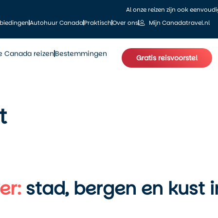
Al onze reizen zijn ook eenvoud
biedingen
Autohuur Canada
Praktisch
Over ons
Mijn Canadatravel.nl
le Canada reizen
Bestemmingen
Gratis reisvoorstel
t
er:
stad, bergen en kust i