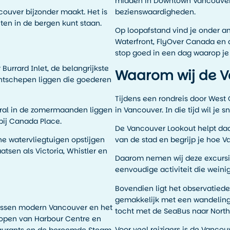
midden in Downtown Vancouver
couver bijzonder maakt. Het is
bezienswaardigheden.
uten in de bergen kunt staan.
Op loopafstand vind je onder 
Waterfront, FlyOver Canada en 
stop goed in een dag waarop j
 Burrard Inlet, de belangrijkste
Waarom wij de V
chtschepen liggen die goederen
Tijdens een rondreis door Wes
oral in de zomermaanden liggen
in Vancouver. In die tijd wil je s
bij Canada Place.
De Vancouver Lookout helpt daar 
ne watervliegtuigen opstijgen
van de stad en begrijp je hoe V
tsen als Victoria, Whistler en
Daarom nemen wij deze excursie
eenvoudige activiteit die weinig 
Bovendien ligt het observatied
gemakkelijk met een wandeling
tussen modern Vancouver en het
tocht met de SeaBus naar North
 lopen van Harbour Centre en
Voor veel reizigers is de Vanco