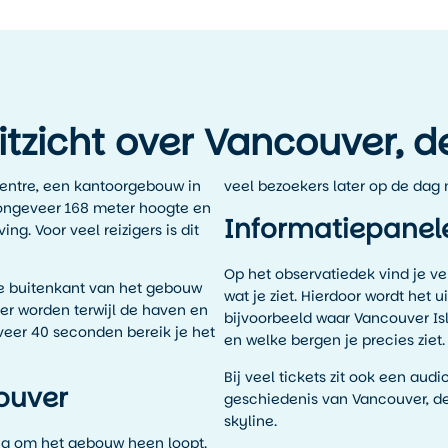
itzicht over Vancouver, 
entre, een kantoorgebouw in
veel bezoekers later op de dag
 ongeveer 168 meter hoogte en
Informatiepanel
g. Voor veel reizigers is dit
Op het observatiedek vind je ve
 de buitenkant van het gebouw
wat je ziet. Hierdoor wordt het u
ner worden terwijl de haven en
bijvoorbeeld waar Vancouver Isl
veer 40 seconden bereik je het
en welke bergen je precies ziet.
Bij veel tickets zit ook een aud
ouver
geschiedenis van Vancouver, de
skyline.
ig om het gebouw heen loopt.