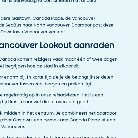
 en is eenvoudig te combineren met andere
andere Gastown, Canada Place, de Vancouver
de SeaBus naar North Vancouver. Daardoor past deze
e Downtown Vancouver verkent.
ancouver Lookout aanraden
t Canada komen reizigers vaak maar één of twee dagen
nel begrijpen hoe de stad in elkaar zit.
enorm bij. In korte tijd zie je de belangrijkste delen
ancouver tussen zee, bergen en parken ligt.
 regelmatig op in onze reisadviezen. Het is een
tijd kost, maar wel direct overzicht geeft.
ek midden in het centrum. Je combineert het daardoor
 door Gastown, een bezoek aan Canada Place of een
 Vancouver.
uver Lookout dan ook het startpunt van hun ontdekking