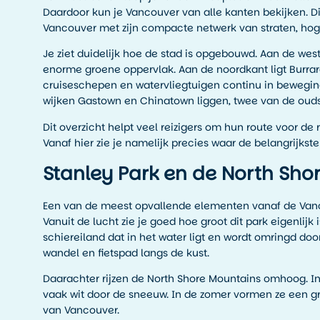
Daardoor kun je Vancouver van alle kanten bekijken. Di
Vancouver met zijn compacte netwerk van straten, ho
Je ziet duidelijk hoe de stad is opgebouwd. Aan de west
enorme groene oppervlak. Aan de noordkant ligt Burrar
cruiseschepen en watervliegtuigen continu in beweging 
wijken Gastown en Chinatown liggen, twee van de ouds
Dit overzicht helpt veel reizigers om hun route voor de r
Vanaf hier zie je namelijk precies waar de belangrijkste
Stanley Park en de North Sho
Een van de meest opvallende elementen vanaf de Vanco
Vanuit de lucht zie je goed hoe groot dit park eigenlijk 
schiereiland dat in het water ligt en wordt omringd do
wandel en fietspad langs de kust.
Daarachter rijzen de North Shore Mountains omhoog. In
vaak wit door de sneeuw. In de zomer vormen ze een g
van Vancouver.