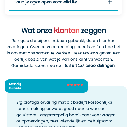
Houd je ogen open voor wildlife
Openbaar vervoer is ook een
welke dieren er leven, zoals wasberen, coyotes en
goede optie. Verschillende
verschillende vogelsoorten.
buslijnen stoppen vlak bij de
Uitzicht op de skyline van Vancouver
ingang van Stanley Park.
Vanuit het centrum van
Wat onze
klanten
zeggen
Een bijzonder moment tijdens Stanley Park by Bike is het
Vancouver rijden er
uitzicht op de skyline van Vancouver. Vooral langs de
Reizigers die bij ons hebben geboekt, delen hier hun
regelmatig bussen richting
zuidkant van het park zie je de wolkenkrabbers van
ervaringen. Over de voorbereiding, de reis zelf en hoe het
Denman Street en West End.
downtown recht voor je liggen.
is om met ons samen te werken. Deze reviews geven een
eerlijk beeld van wat je van ons kunt verwachten.
De combinatie van moderne gebouwen, water en bergen
Gemiddeld scoren we een
9,3 uit 157 beoordelingen
!
maakt dit een van de meest herkenbare beelden van
Vancouver. Veel reizigers herkennen deze plek later op
foto’s of ansichtkaarten.
Mandy J
Canada
Tijdens de fietstocht zijn er meerdere momenten waarop je
even stopt om foto’s te maken. Omdat je met een kleine
Erg prettige ervaring met dit bedrijf! Persoonlijke
groep reist, is daar meestal voldoende tijd voor.
kennismaking, er wordt goed naar je wensen
Een ontspannen tempo
geluisterd. Laagdrempelig bereikbaar voor vragen
of opmerkingen, zeer vriendelijk en behulpzaam.
Stanley Park by Bike is geen sportieve fietstocht. Het