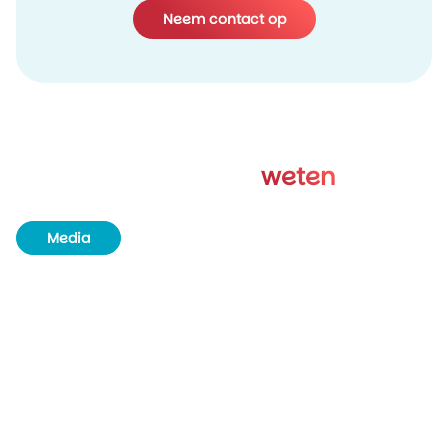
Neem contact op
Goed om te
weten
Media
Boekingsinfo & tijdsvakken
Minimum leeftijd
Verschillende opties
Duur van de excursie
Rolstoeltoegankelijkheid
Duurzaamheid