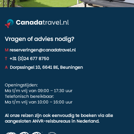
geschiedenis en moderne architectuur.
Bovendien is fietsen een van de meest praktische
manieren om Stanley Park te verkennen. Het park is
simpelweg te groot om alles lopend te bekijken, terwijl je
met de fiets gemakkelijk langere stukken aflegt.
Vragen of advies nodig?
Wij regelen deze excursie samen met een lokale partner in
M
reserveringen@canadatravel.nl
Vancouver. Zo weet je zeker dat je goede fietsen hebt en
T
+31 (0)24 677 8750
een gids die het park door en door kent. Stanley Park by
Bike is daardoor een toegankelijke en informatieve manier
A
Dorpssingel 10, 6641 BE, Beuningen
om Vancouver beter te leren kennen.
Openingstijden:
Ma t/m vrij van 09:00 – 17:30 uur
Telefonisch bereikbaar:
Ma t/m vrij van 10:00 – 16:00 uur
Al onze reizen zijn ook eenvoudig te boeken via alle
aangesloten ANVR-reisbureaus in Nederland.