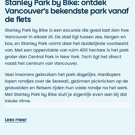
Stanley Park by Bike: ontdek
Vancouver’s bekendste park vanaf
de fiets
Stanley Park by Bike is een excursie die goed laat zien hoe
Vancouver in elkaar zit. De stad ligt tussen zee, bergen en
bos, en Stanley Park vormt daar het duidelijkste voorbeeld
van. Met een oppervlakte van ruim 400 hectare is het park
groter dan Central Park in New York. Toch ligt het direct
naast het centrum van Vancouver.
Veel inwoners gebruiken het park dagelijks. Hardlopers
lopen rondjes over de Seawall, gezinnen picknicken op de
grasvelden en fietsers rijden hun vaste rondje na het werk.
Met Stanley Park by Bike sluit je eigenlijk even aan bij dat
lokale ritme.
Fietsen over de Seawall
Lees meer
Het bekendste fietspad van Stanley Park is de Seawall. Dit
pad volgt de kustlijn van het park en vormt een route van