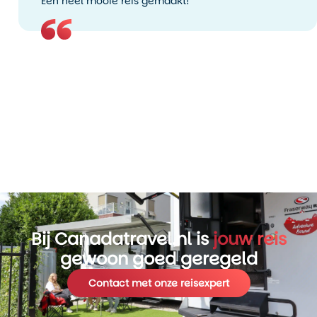
Een heel mooie reis gemaakt!
tempo ligt rustig en de route is grotendeels vlak. Daardoor
is de excursie geschikt voor vrijwel iedereen die kan
fietsen.
Onderweg wordt regelmatig gestopt voor uitleg en korte
pauzes. Je leert over de geschiedenis van Vancouver, de
rol van Stanley Park in de stad en hoe het park door de
jaren heen is ontwikkeld.
Veel reizigers kiezen deze excursie aan het begin van hun
verblijf in Vancouver. Het geeft een goed overzicht van de
stad en je krijgt meteen tips voor andere plekken die de
moeite waard zijn.
Waarom Stanley Park by Bike een goede
start van je reis is
Bij Canadatravel.nl is
jouw reis
gewoon goed geregeld
Wie Vancouver voor het eerst bezoekt, merkt al snel dat
het een stad is die je het beste buiten beleeft. Stanley Park
Contact met onze reisexpert
by Bike sluit daar perfect op aan. Je ziet in een paar uur
tijd verschillende kanten van de stad: natuur, kust,