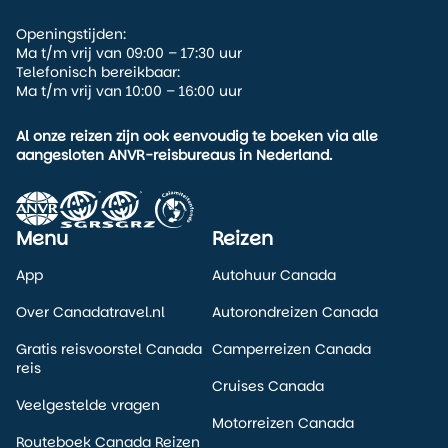
samenstellen, adviseren we deze excursie vaak als
Openingstijden:
afwisseling tussen actievere dagen. Zo ervaar je Banff niet
Ma t/m vrij van 09:00 – 17:30 uur
alleen vanaf skihellingen of wandelpaden, maar ook op
Telefonisch bereikbaar:
een manier die al generaties lang bij het Canadese
Ma t/m vrij van 10:00 – 16:00 uur
winterleven hoort.
Al onze reizen zijn ook eenvoudig te boeken via alle
aangesloten ANVR-reisbureaus in Nederland.
Menu
Reizen
App
Autohuur Canada
Over Canadatravel.nl
Autorondreizen Canada
Gratis reisvoorstel Canada
Camperreizen Canada
reis
Cruises Canada
Veelgestelde vragen
Motorreizen Canada
Routeboek Canada Reizen