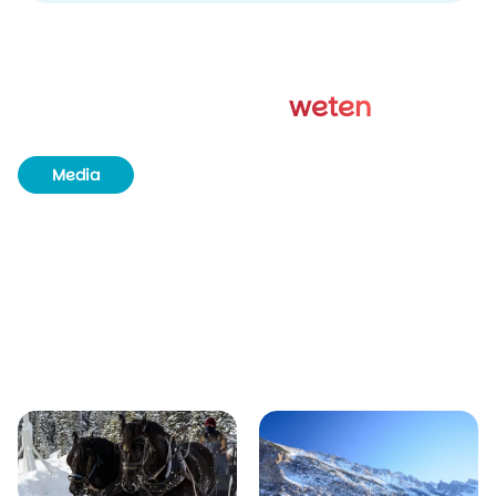
Goed om te
weten
Media
Boekingsinfo & tijdsvakken
Minimum leeftijd
Verschillende opties
Duur van de excursie
Rolstoeltoegankelijkheid
Duurzaamheid