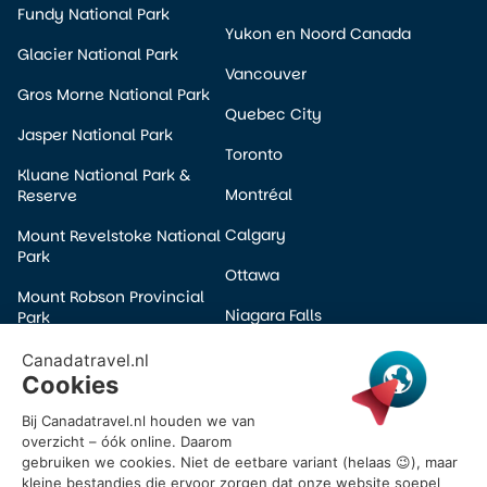
Fundy National Park
Yukon en Noord Canada
Glacier National Park
Vancouver
Gros Morne National Park
Quebec City
Jasper National Park
Toronto
Kluane National Park &
Montréal
Reserve
Calgary
Mount Revelstoke National
Park
Ottawa
Mount Robson Provincial
Niagara Falls
Park
Edmonton
Pacific Rim National Park
Winnipeg
Prince Albert National Park
Halifax
Wells Gray Provincial Park
Victoria
Yoho National Park