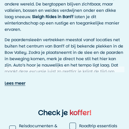
andere wereld. De bergtoppen blijven zichtbaar, maar
valleien, bossen en weides verdwijnen onder een dikke
laag sneeuw.
Sleigh Rides in Banff
laten je dit
winterlandschap op een rustige en toegankelijke manier
ervaren.
De paardensleeën vertrekken meestal vanaf locaties net
buiten het centrum van Banff of bij bekende plekken in de
Bow Valley. Zodra je plaatsneemt in de slee en de paarden
in beweging komen, merk je direct hoe stil het hier kan
zijn. Auto’s hoor je nauwelijks en het tempo ligt laag. Dat
maakt deze excursie juist zo prettig: je krijgt de tijd om
rond te kijken.
Lees meer
Een traditionele winteractiviteit in de
Rockies
Paardensleeën horen al lang bij het winterleven in Canada.
Check je
koffer!
Voordat sneeuwruimers en moderne wegen bestonden,
waren sleeën een praktische manier om door bergdalen
Reisdocumenten &
Roadtrip essentials
en dorpen te reizen. In Banff wordt deze traditie nog steeds