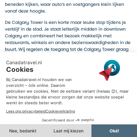
beneden kijken, waar auto’s en voetgangers klein lijken
vanaf deze hoogte.
De Calgary Tower is een korte maar leuke stop tijdens je
verblijf in de stad. Je staat letterlijk midden in downtown
Calgary en combineert het bezoek makkelijk met
restaurants, winkels en andere bezienswaardigheden in de
buurt. Wij regelen de toegang tot de Calgary Tower graag
vooraf voor je, zodat je bezoek soepel verloopt.
Vanaf
19,-
De genoemde prijs is een vanaf prijs per persoon.
De uiteindelijke kosten kunnen variëren,
bijvoorbeeld door het seizoen, leeftijd van
reizigers of de gekozen excursievariant. Benieuwd
wat deze excursie kost binnen jouw reisplannen?