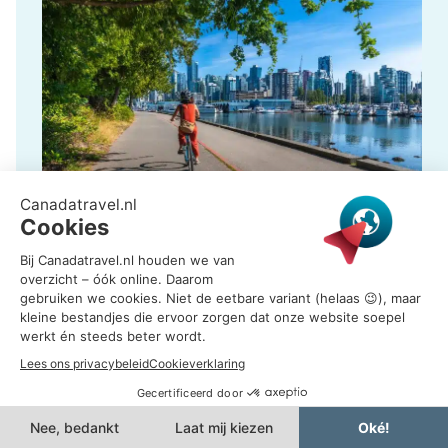
complete Canada-reis maken met steden,
natuurparken, wildlife en WK-wedstrijden.
West Canada BC Vancouver fietsen op stanley
park seawall met skyline
Mooie combinaties vanaf Vancouver:
Vancouver en Vancouver Island
Vancouver, Whistler en de Sea to Sky Highway
Vancouver, Banff, Lake Louise en Jasper
Ook Vancouver heeft een officieel
Vancouver, Victoria en de Inside Passage
FIFA Fan Festival
.
Dit vindt plaats bij Hastings Park en de PNE Grounds,
Vancouver als startpunt van een camperreis
met live wedstrijden, entertainment en een grote WK-
door West-Canada
sfeer in de stad.