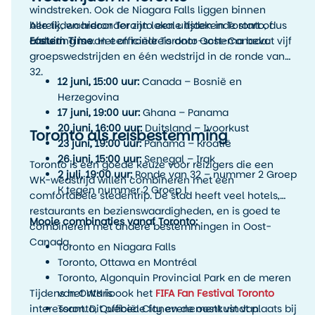
windstreken. Ook de Niagara Falls liggen binnen
bereik, waardoor Toronto een uitstekende start of
Alle tijden hieronder zijn lokale tijden in Toronto, dus
afsluiting is van een rondreis door Oost-Canada.
Eastern Time
. Het officiële Toronto-schema bevat vijf
groepswedstrijden en één wedstrijd in de ronde van
32.
12 juni, 15:00 uur:
Canada – Bosnië en
Herzegovina
17 juni, 19:00 uur:
Ghana – Panama
20 juni, 16:00 uur:
Duitsland – Ivoorkust
Toronto als reisbestemming
23 juni, 19:00 uur:
Panama – Kroatië
26 juni, 15:00 uur:
Senegal – Irak
Toronto is een goede keuze voor reizigers die een
2 juli, 19:00 uur:
Ronde van 32 – nummer 2 Groep
WK-wedstrijd willen combineren met een
K tegen nummer 2 Groep L
comfortabele stedentrip. De stad heeft veel hotels,
restaurants en bezienswaardigheden, en is goed te
Mooie combinaties vanaf Toronto:
combineren met andere bestemmingen in Oost-
Canada.
Toronto en Niagara Falls
Toronto, Ottawa en Montréal
Toronto, Algonquin Provincial Park en de meren
Tijdens het WK is ook het
van Ontario
FIFA Fan Festival Toronto
interessant. Dit officiële fanevenement vindt plaats bij
Toronto, Québec City en de oostkust van