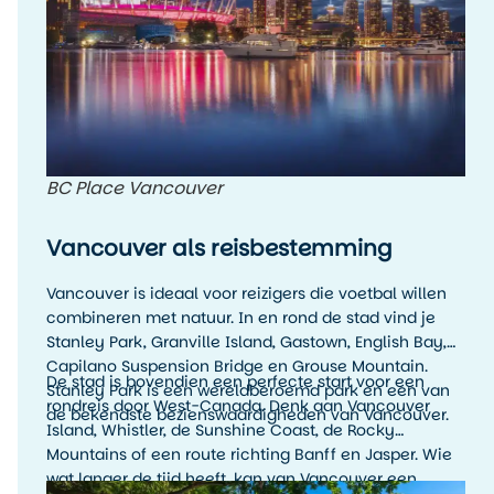
85 tegen winnaar Match 87
BC Place Vancouver
Vancouver als reisbestemming
Vancouver is ideaal voor reizigers die voetbal willen
combineren met natuur. In en rond de stad vind je
Stanley Park, Granville Island, Gastown, English Bay,
Capilano Suspension Bridge en Grouse Mountain.
De stad is bovendien een perfecte start voor een
Stanley Park is een wereldberoemd park en een van
rondreis door West-Canada. Denk aan Vancouver
de bekendste bezienswaardigheden van Vancouver.
Island, Whistler, de Sunshine Coast, de Rocky
Mountains of een route richting Banff en Jasper. Wie
wat langer de tijd heeft, kan van Vancouver een