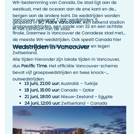
WK-bestemming van Canada. De stad ligt aan de
westkust, met de oceaan aan de ene kant en de
bergen aan de andere kant. De wedstrijden worden
Vancouver ontvangt 7 WK-wedstrijden: 5
gespeeld in
BC Place Vancouver
, een bekend stadion
groepswedstrijden, een ronde van 32 en een achtste
in het centrum van de stad.
finale. Daarmee is Vancouver de Canadese stad met
de meeste WK-wedstrijden. Ook speelt Canada hier
Wedstrijden in Vancouver
twee groepswedstrijden: tegen Qatar en tegen
Zwitserland.
Alle tijden hieronder zijn lokale tijden in Vancouver,
dus
Pacific Time
. Het officiële Vancouver-schema
bevat vijf groepswedstrijden en twee knock-
outwedstrijden.
13 juni, 21:00 uur:
Australië – Turkije
18 juni, 15:00 uur:
Canada – Qatar
21 juni, 18:00 uur:
Nieuw-Zeeland – Egypte
24 juni, 12:00 uur:
Zwitserland – Canada
26 juni, 20:00 uur:
Nieuw-Zeeland – België
2 juli, 20:00 uur:
Ronde van 32 – winnaar Groep B
tegen een derde uit Groep E/F/G/I/J
7 juli, 13:00 uur:
Achtste finale – winnaar Match