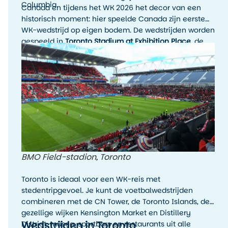
Columbia.
Canada en tijdens het WK 2026 het decor van een
historisch moment: hier speelde Canada zijn eerste
WK-wedstrijd op eigen bodem. De wedstrijden worden
gespeeld in
Toronto Stadium at Exhibition Place
, de
officiële WK-naam voor het stadion in Toronto. Voor
het WK wordt de capaciteit uitgebreid naar 45.736
plaatsen.
BMO Field-stadion, Toronto
Toronto is ideaal voor een WK-reis met
stedentripgevoel. Je kunt de voetbalwedstrijden
combineren met de CN Tower, de Toronto Islands, de
gezellige wijken Kensington Market en Distillery
Wedstrijden in Toronto
District, musea, sportbars en restaurants uit alle