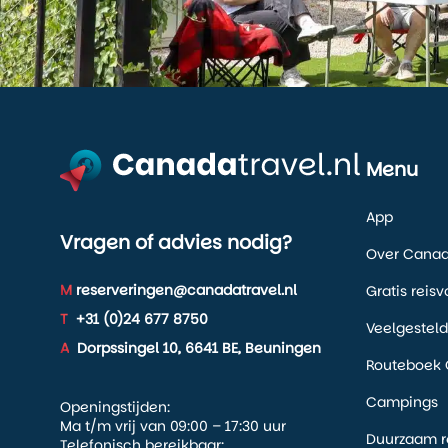
Menu
App
Vragen of advies nodig?
Over Canada
M
reserveringen@canadatravel.nl
Gratis reis
T
+31 (0)24 677 8750
Veelgestel
A
Dorpssingel 10, 6641 BE, Beuningen
Routeboek 
Campings
Openingstijden:
Ma t/m vrij van 09:00 – 17:30 uur
Duurzaam r
Telefonisch bereikbaar: