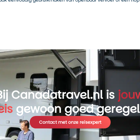
e vaak eenvoudig gebruikmaken van openbaar vervoer of een hop
Bij Canadatravel.nl is
jou
eis
gewoon goed gerege
Contact met onze reisexpert