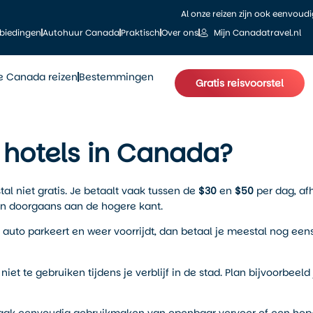
Al onze reizen zijn ook eenvoud
biedingen
Autohuur Canada
Praktisch
Over ons
Mijn Canadatravel.nl
le Canada reizen
Bestemmingen
Gratis reisvoorstel
j hotels in Canada?
al niet gratis. Je betaalt vaak tussen de
$30
en
$50
per dag, af
en doorgaans aan de hogere kant.
je auto parkeert en weer voorrijdt, dan betaal je meestal nog ee
iet te gebruiken tijdens je verblijf in de stad. Plan bijvoorbeeld