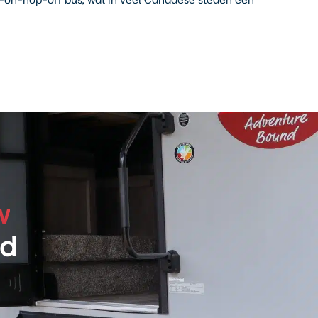
-on-hop-off bus, wat in veel Canadese steden een
w
ld