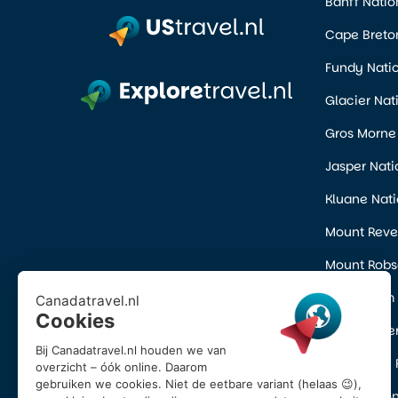
Banff Natio
Cape Breton
Fundy Natio
Glacier Nat
Gros Morne 
Jasper Nati
Kluane Nati
Mount Revel
Mount Robso
Pacific Rim
Prince Albe
Wells Gray 
Yoho Nation