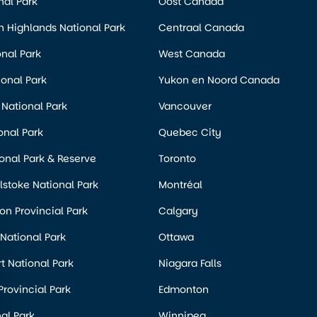
nal Park
Oost Canada
 Highlands National Park
Centraal Canada
nal Park
West Canada
ional Park
Yukon en Noord Canada
National Park
Vancouver
onal Park
Quebec City
onal Park & Reserve
Toronto
stoke National Park
Montréal
n Provincial Park
Calgary
 National Park
Ottawa
rt National Park
Niagara Falls
Provincial Park
Edmonton
al Park
Winnipeg