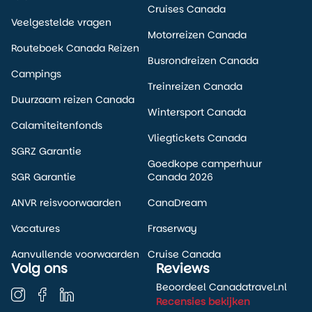
Cruises Canada
Veelgestelde vragen
Motorreizen Canada
Routeboek Canada Reizen
Busrondreizen Canada
Campings
Treinreizen Canada
Duurzaam reizen Canada
Wintersport Canada
Calamiteitenfonds
Vliegtickets Canada
SGRZ Garantie
Goedkope camperhuur
SGR Garantie
Canada 2026
ANVR reisvoorwaarden
CanaDream
Vacatures
Fraserway
Aanvullende voorwaarden
Cruise Canada
Volg ons
Reviews
Beoordeel Canadatravel.nl
Recensies bekijken