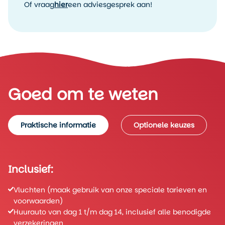
reizigers die een uitgebalanceerde mix van steden, natuur
Of vraag
hier
een adviesgesprek aan!
en plaatselijk leven zoeken. Je reist op je eigen tempo, met
duidelijke routebeschrijvingen en tips voor
bezienswaardigheden. Vraag gerust een reisvoorstel aan
om deze route op jouw wensen af te stemmen.
Goed om te weten
Praktische informatie
Optionele keuzes
Inclusief:
Vluchten (maak gebruik van onze speciale tarieven en
voorwaarden)
Huurauto van dag 1 t/m dag 14, inclusief alle benodigde
verzekeringen