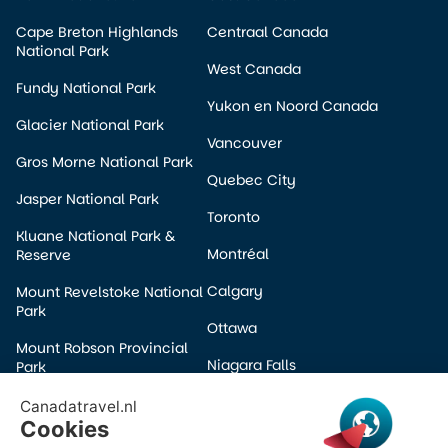
Cape Breton Highlands
Centraal Canada
National Park
West Canada
Fundy National Park
Yukon en Noord Canada
Glacier National Park
Vancouver
Gros Morne National Park
Quebec City
Jasper National Park
Toronto
Kluane National Park &
Montréal
Reserve
Calgary
Mount Revelstoke National
Park
Ottawa
Mount Robson Provincial
Niagara Falls
Park
Edmonton
Pacific Rim National Park
Winnipeg
Prince Albert National Park